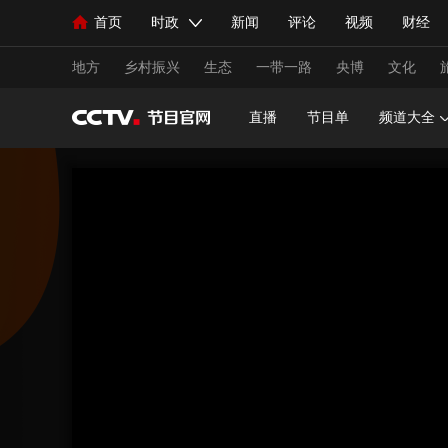
首页
时政
新闻
评论
视频
财经
人民领袖习近平
直播
海外频道
片库
iPanda
栏目大全
联播+
English
中国领导人
节目单
Монгол
听音
央视快评
微视频
习
地方
乡村振兴
生态
一带一路
央博
文化
直播
节目单
频道大全
总台春晚
网络春晚
共产党员网
秧纪录
新闻
国内
国际
评论
经济
军事
人民领袖习近平
联播+
热解读
天天学习
视频
小央视频
小央直播
直播中国
熊猫
现场
前线
比划
快看
蓝海中国
新兵
体育
直播
竞猜
2026年世界杯
2026年
VIP会员
CCTV奥林匹克频道
生活体育大会