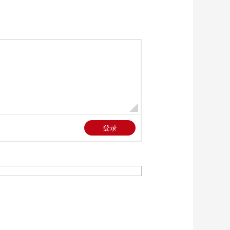
世乒赛双冠
00:02:31
[新闻30分]“好意同
乘”出事故 责任谁来
担？
00:04:58
[新闻30分]媒体披露伊
朗回应美方的部分内
容
00:01:56
[新闻30分]美总统：伊
朗回应“完全不可接受”
00:01:00
[新闻30分]美媒：以总
理称与伊朗战事“尚未
结束”
00:00:13
[新闻30分]伊朗副外长
警告法国和英国勿加
剧危机
00:01:20
[新闻30分]一土耳其客