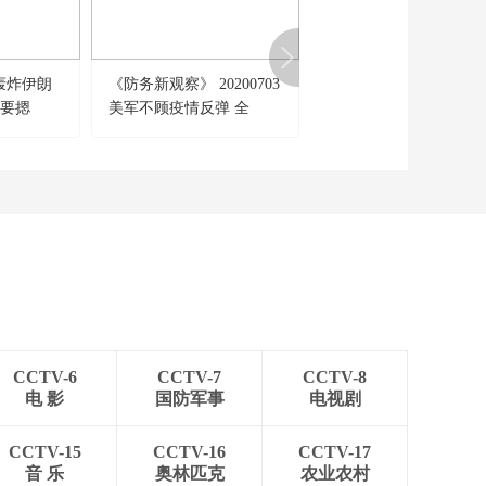
轰炸伊朗
《防务新观察》 20200703
《军事制高点》 201908
真要摁
美军不顾疫情反弹 全
英美俄伊斗法 波斯湾
球“带病上阵”为哪般？
是“战场”还是“赌场”
CCTV-6
CCTV-7
CCTV-8
电 影
国防军事
电视剧
CCTV-15
CCTV-16
CCTV-17
音 乐
奥林匹克
农业农村