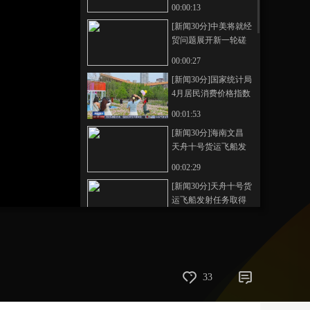
进行国事访问
00:00:13
艺术
汽车
数智
5G
产业+
[新闻30分]中美将就经
贸问题展开新一轮磋
时尚
天气
才艺
网展
央央好物
商
00:00:27
[新闻30分]国家统计局
4月居民消费价格指数
同比上涨1.2%
00:01:53
[新闻30分]海南文昌
天舟十号货运飞船发
射任务取得圆满成功
00:02:29
[新闻30分]天舟十号货
运飞船发射任务取得
圆满成功 太空“快递包
00:01:39
裹”里都有些啥？
[新闻30分]2025年度全
国秋粮收购超3.38亿吨
00:00:39
33
[新闻30分]国乒男女队
横扫日本！包揽伦敦