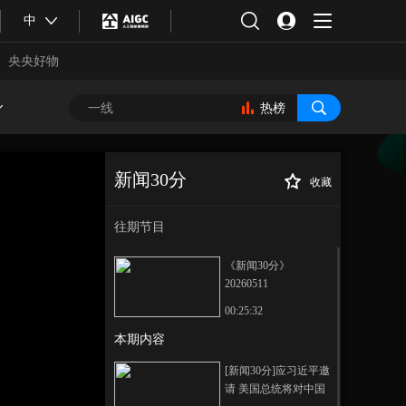
中
央央好物
热榜
新闻30分
收藏
[新闻30分]美媒：
正在播放
以总理称与伊朗战事“尚未结束”
往期节目
《新闻30分》
20260511
00:25:32
本期内容
合体育
亚冬会
[新闻30分]应习近平邀
请 美国总统将对中国