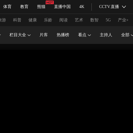
体育
教育
熊猫
直播中国
4K
CCTV.直播
式妙语
主持人
下载央视影音
热解读
天天学习
旅游
科普
健康
乐龄
阅读
艺术
数智
5G
产业+
栏目大全
片库
热播榜
看点
主持人
全部
纪录片网
国家大剧院
大型活动
科技
法治
文娱
人物
公益
图片
习式妙语
央视快评
央视网评
光华锐评
锋面
频道
VR/AR
4K专区
全景新闻
请入列
人生第一次
人生第二次
冬奥会
CBA
NBA
中超
国足
国际足球
网球
综
体育江湖
文化体育
冰雪道路
足球道路