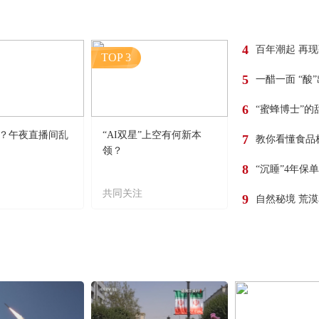
4
百年潮起 再
TOP 3
5
一醋一面 “酸
6
“蜜蜂博士”的
？午夜直播间乱
“AI双星”上空有何新本
7
教你看懂食品
领？
8
“沉睡”4年保
共同关注
9
自然秘境 荒