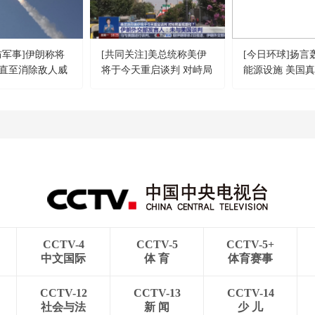
防军事]伊朗称将
[共同关注]美总统称美伊
[今日环球]扬言
直至消除敌人威
将于今天重启谈判 对峙局
能源设施 美国
面现缓和？伊朗外交部发
下“开战键”？
言人：未与美国谈判
CCTV-4
CCTV-5
CCTV-5+
中文国际
体 育
体育赛事
CCTV-12
CCTV-13
CCTV-14
社会与法
新 闻
少 儿