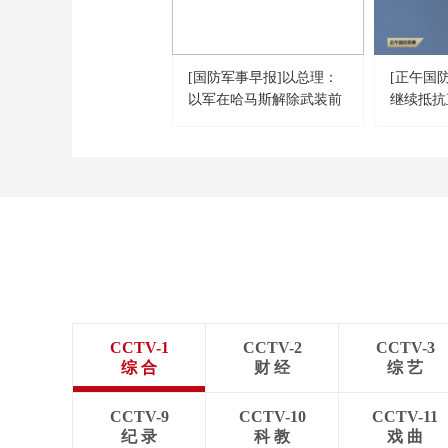
[国防军事早报]以总理：
[正午国
以军在哈马斯解除武装前
继续抵抗
不会撤出加沙
胁
CCTV-1
CCTV-2
CCTV-3
综 合
财 经
综 艺
CCTV-9
CCTV-10
CCTV-11
纪 录
科 教
戏 曲