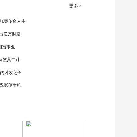
机在加德满都机场降
更多>
落时起火
00:00:23
[新闻30分]简讯
现张謇传奇人生
”出亿万财路
00:02:03
[新闻30分]“洪迪厄
甜蜜事业
斯”号邮轮出现汉坦病
毒疫情 西班牙卫生大
00:01:15
标签莫中计
臣称94人已被撤离
[新闻30分]“洪迪厄
单的时效之争
斯”号邮轮出现汉坦病
毒疫情 涉疫邮轮5名法
00:01:19
漠翠影蕴生机
国公民回国 一人出现
症状