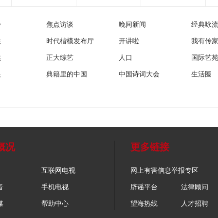
播
焦点访谈
晚间新闻
经典咏
法
时代楷模发布厅
开讲啦
我有传
然
正大综艺
人口
国际艺
眼
典籍里的中国
中国诗词大会
生活圈
概况
更多链接
互联网电视
网上有害信息举报专区
音
手机电视
辟谣平台
法律顾问
媒
帮助中心
望海热线
人才招聘