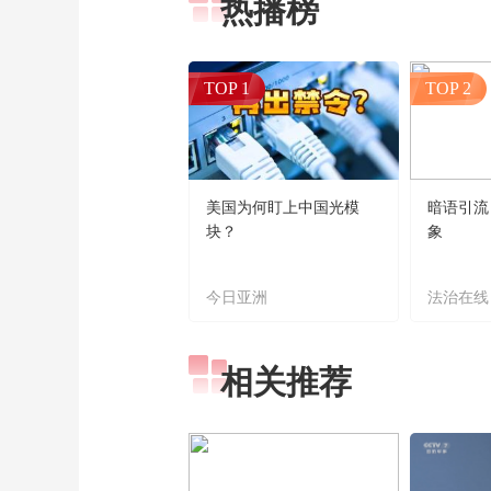
热播榜
TOP 1
TOP 2
美国为何盯上中国光模
暗语引流
块？
象
今日亚洲
法治在线
相关推荐