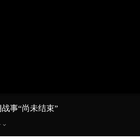
央博
非遗
文化
旅游
科普
健康
乐龄
阅读
云起
超级工厂
智敬中国
全民健康
颜选攻略
海洋
热播榜
总台企业白名单
朗战事“尚未结束”
介