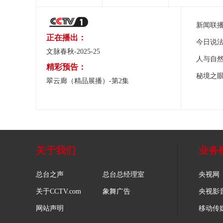
新闻联
正在播出：
今日说
文脉春秋-2025-25
人与自
精彩预告：
秘境之
翠云廊（精品展播）-第2集
关于我们
业务
总台之声
总台总经理室
央视网
关于CCTV.com
象舞广告
央视影
网站声明
移动传