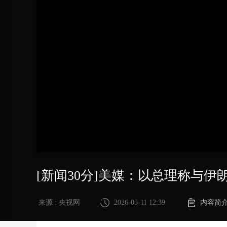
财经
教育
乡村振兴
生态环境
一带一路
大国智造
大国展会
大国保险
云顶对话
CCTV.节目官网
直播
节目单
栏目
片库
[新闻30分]美媒：以总理称与伊
来源 : 央视网
2026-05-11 12:39
内容简