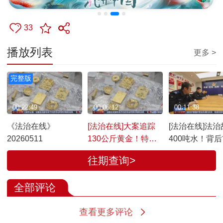
33
播放列表
更多 >
完整版
00:22:49
00:06:12
00:11:38
《法治在线》
[法治在线]大案追踪
[法治在线]法治
20260511
130公斤黄金！特大
400吨水！背
走私团伙被查
藏谜案
往期查询>
全部评论
查看更多评论