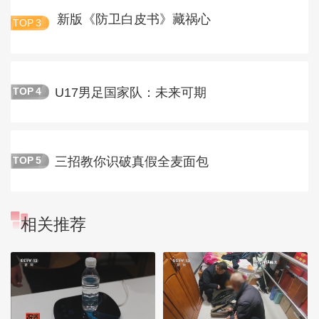
新版《防卫白皮书》藏祸心
TOP
3
U17男足国家队：未来可期
TOP
4
三招教你识破真假全麦面包
TOP
5
相关推荐