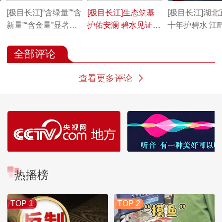
[极目长江]“含绿量”“含
[极目长江]生态筑基
[极目长江]湖北
新量”“含金量”显著提
护佑安澜 碧水见证大
十年护碧水 江
升
江新生
颜
全部评论
查看更多评论
热播榜
TOP 1
TOP 2