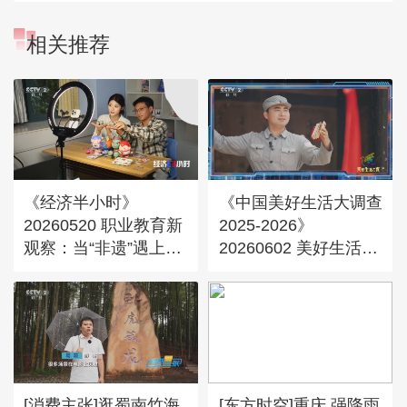
相关推荐
《经济半小时》
《中国美好生活大调查
20260520 职业教育新
2025-2026》
观察：当“非遗”遇上市
20260602 美好生活之
场
夜
[消费主张]逛蜀南竹海
[东方时空]重庆 强降雨