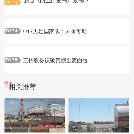
新版《防卫白皮书》藏祸心
TOP
3
U17男足国家队：未来可期
TOP
4
三招教你识破真假全麦面包
TOP
5
相关推荐