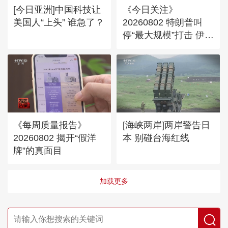
[今日亚洲]中国科技让
《今日关注》
美国人“上头” 谁急了？
20260802 特朗普叫
停“最大规模”打击 伊朗
称摧毁美军F-35战机
《每周质量报告》
[海峡两岸]两岸警告日
20260802 揭开“假洋
本 别碰台海红线
牌”的真面目
加载更多