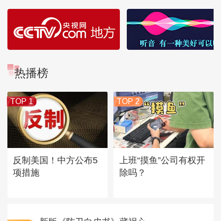
热播榜
TOP 1
TOP 2
反制美国！中方公布5
上班“摸鱼”公司有权开
项措施
除吗？