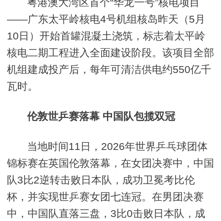
粤港澳大湾区首个“华龙一号”核电项目
——广东太平岭核电4号机组核岛昨天（5月
10日）开始首罐混凝土浇筑，标志着太平岭
核电二期工程进入全面建设阶段。该项目全部
机组建成投产后，每年可清洁供电约550亿千
瓦时。
伦敦世乒赛落幕 中国队包揽双冠
当地时间11日，2026年世界乒乓球团体
锦标赛在英国伦敦落幕，在女团决赛中，中国
队3比2逆转击败日本队，成功卫冕考比伦
杯，并实现世乒赛女团七连冠。在男团决赛
中，中国队直落三盘，3比0击败日本队，成