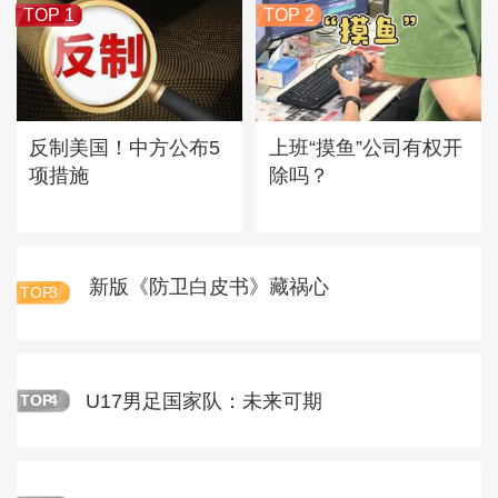
TOP 1
TOP 2
反制美国！中方公布5
上班“摸鱼”公司有权开
项措施
除吗？
新版《防卫白皮书》藏祸心
TOP
3
U17男足国家队：未来可期
TOP
4