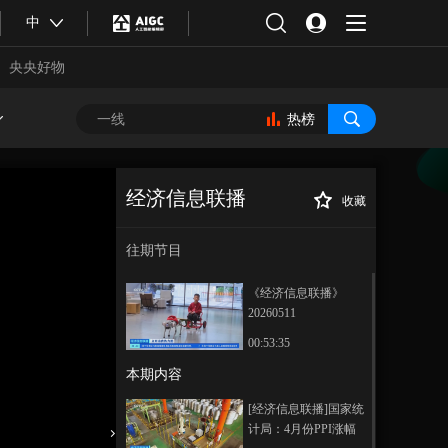
中
央央好物
热榜
经济信息联播
收藏
[经济信息联播]点
正在播放
开消费热力图 浙江杭州：“科技
往期节目
定制+”点亮城市文旅消费新名
片
《经济信息联播》
20260511
00:53:35
本期内容
合体育
亚冬会
[经济信息联播]国家统
计局：4月份PPI涨幅