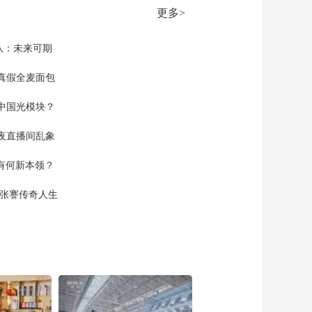
普通护照的中国公民
更多>
可免签入境巴西
00:01:49
[经济信息联播]中央气
队：未来可期
象台：北方多地晴热
天气持续 南方新一轮
真假全麦面包
00:01:10
降雨来袭
[经济信息联播]小麦进
中国光模块？
入灌浆期 各地科学防
控干热风
00:01:41
夜直播间乱象
[经济信息联播]山东日
空有何新本领？
照：部分区域突降冰
雹 各部门积极应对
00:00:51
现张謇传奇人生
[经济信息联播]黄金走
私团伙落网 深圳海关
例行查验 发现三人携
00:02:59
带大量金饰
[经济信息联播]黄金走
私团伙落网 130公斤黄
金 特大跨境走私链条
00:02:41
被斩断