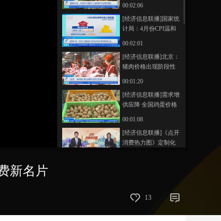
扩大 国内部分行业需
00:02:06
求增加
艺术
汽车
数智
5G
产业+
[经济信息联播]国家统
计局：4月份CPI温和
时尚
天气
才艺
网展
央央好物
回升 油价变动和出行
00:02:01
需求增加是主因
[经济信息联播]北京：
猪肉价格出现阶段性
反弹
00:01:20
[经济信息联播]需求增
供应降 全国鸡蛋价格
连涨4周
00:01:08
[经济信息联播]《点开
消费热力图》定制化
升级 激发城市消费新
00:00:26
动能
消费新名片
[经济信息联播]点开消
费热力图 浙江杭
州：“科技定制+”点亮
00:04:39
13
城市文旅消费新名片
[经济信息联播]点开消
费热力图 广东深圳：