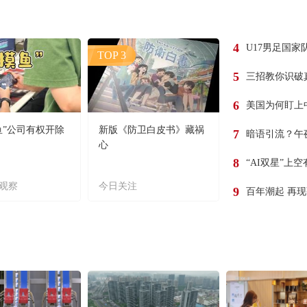
4
U17男足国家
TOP 3
5
三招教你识破
6
美国为何盯上
鱼”公司有权开除
新版《防卫白皮书》藏祸
7
暗语引流？午
心
8
“AI双星”上
观察
今日关注
9
百年潮起 再