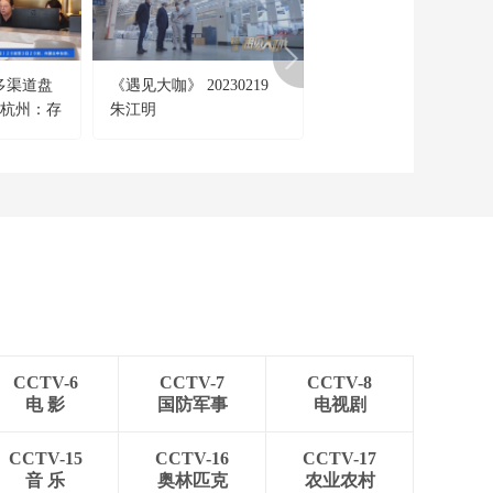
[经济信息联播]关注中
东局势 伊媒：伊朗要
求美30天内撤销对伊
00:01:51
石油销售制裁
多渠道盘
《遇见大咖》 20230219
[正点财经]浙江杭州：
[经济信息联播]关注中
江杭州：存
朱江明
韵遇新潮 夏夜音乐会带
东局势 美总统：伊朗
的回应“完全不可接受”
障性租赁住
纳凉游
00:00:59
[经济信息联播]关注中
东局势 伊朗军方称将
猛烈打击任何针对伊
00:01:58
方的侵略
[经济信息联播]关注中
东局势 法英牵头霍尔
木兹海峡护航行动 伊
00:01:41
朗警告两国勿加剧危
[经济信息联播]中东局
机
势扰动全球市场 美伊
CCTV-6
CCTV-7
CCTV-8
谈判受挫 国际油价11
00:00:36
电 影
国防军事
电视剧
日盘中显著上涨
[经济信息联播]中东局
势扰动全球市场 能源
CCTV-15
CCTV-16
CCTV-17
进口价格高致外汇消
音 乐
奥林匹克
农业农村
00:01:37