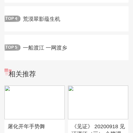
荒漠翠影蕴生机
TOP
4
一船渡江 一网渡乡
TOP
5
相关推荐
屠化开年手势舞
《见证》 20200918 见