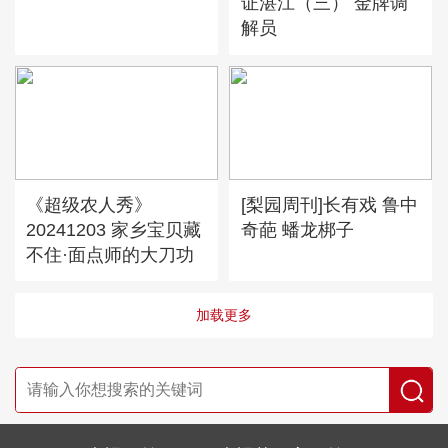
证湛江（三） 金牌调
解员
《超级农人秀》
[梨园周刊]长有戏 鲁中
20241203 家乡宝贝藏
奇葩 蟠龙梆子
不住·面点师的大刀功
加载更多