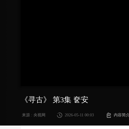
财经
教育
乡村振兴
生态环境
一带一路
大国智造
大国展会
大国保险
云顶对话
CCTV.节目官网
直播
节目单
栏目
片库
《寻古》 第3集 奁安
来源 : 央视网
2026-05-11 00:03
内容简