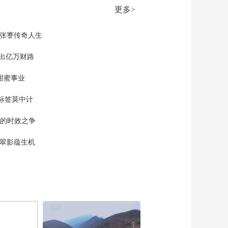
更多>
现张謇传奇人生
”出亿万财路
甜蜜事业
标签莫中计
单的时效之争
漠翠影蕴生机