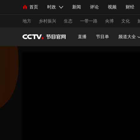
首页
时政
新闻
评论
视频
财经
人民领袖习近平
直播
海外频道
片库
iPanda
栏目大全
联播+
English
中国领导人
节目单
Монгол
听音
央视快评
微视频
习
地方
乡村振兴
生态
一带一路
央博
文化
直播
节目单
频道大全
总台春晚
网络春晚
共产党员网
秧纪录
新闻
国内
国际
评论
经济
军事
人民领袖习近平
联播+
热解读
天天学习
视频
小央视频
小央直播
直播中国
熊猫
现场
前线
比划
快看
蓝海中国
新兵
体育
直播
竞猜
2026年世界杯
2026年
VIP会员
CCTV奥林匹克频道
生活体育大会