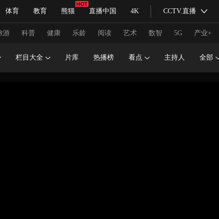
体育
教育
熊猫
直播中国
4K
CCTV.直播
式妙语
主持人
下载央视影音
热解读
天天学习
旅游
科普
健康
乐龄
阅读
艺术
数智
5G
产业+
栏目大全
片库
热播榜
看点
主持人
全部
纪录片网
国家大剧院
大型活动
科技
法治
文娱
人物
公益
图片
习式妙语
央视快评
央视网评
光华锐评
锋面
频道
VR/AR
4K专区
全景新闻
请入列
人生第一次
人生第二次
冬奥会
CBA
NBA
中超
国足
国际足球
网球
综
体育江湖
文化体育
冰雪道路
足球道路