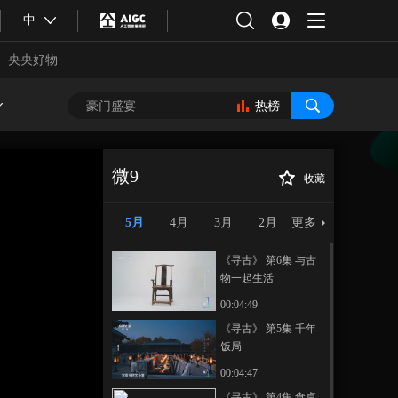
中
央央好物
热榜
微9
收藏
《寻古》 第3集 奁
正在播放
安
5月
4月
3月
2月
更多
《寻古》 第6集 与古
物一起生活
00:04:49
《寻古》 第5集 千年
饭局
合体育
亚冬会
00:04:47
《寻古》 第4集 食桌