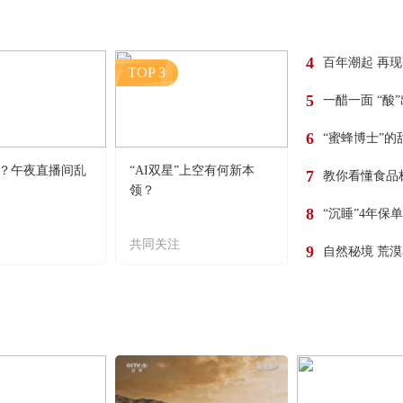
4
百年潮起 再
TOP 3
5
一醋一面 “酸
6
“蜜蜂博士”的
？午夜直播间乱
“AI双星”上空有何新本
7
教你看懂食品
领？
8
“沉睡”4年保
共同关注
9
自然秘境 荒