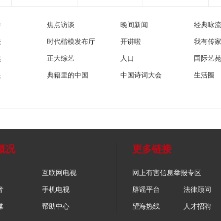
播
焦点访谈
晚间新闻
经典咏
法
时代楷模发布厅
开讲啦
我有传
然
正大综艺
人口
国际艺
眼
典籍里的中国
中国诗词大会
生活圈
概况
更多链接
互联网电视
网上有害信息举报专区
音
手机电视
辟谣平台
法律顾问
媒
帮助中心
望海热线
人才招聘