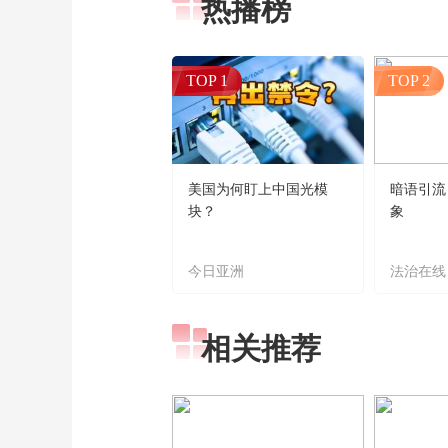
热播榜
TOP 1
TOP 2
美国为何盯上中国光模
暗语引流
块？
象
今日亚洲
法治在线
相关推荐