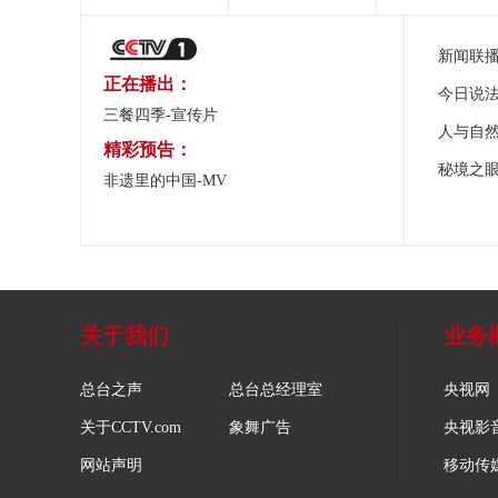
新闻联
正在播出：
今日说
三餐四季-宣传片
人与自
精彩预告：
秘境之
非遗里的中国-MV
关于我们
业务
总台之声
总台总经理室
央视网
关于CCTV.com
象舞广告
央视影
网站声明
移动传