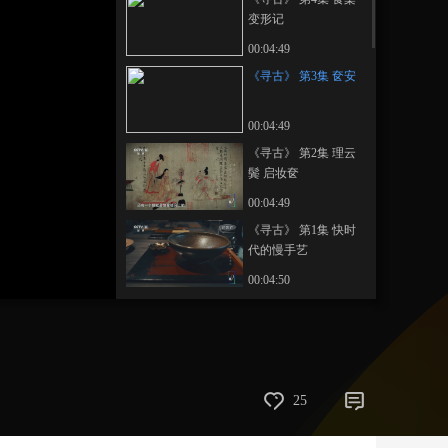
变形记
艺术
汽车
数智
5G
产业+
00:04:49
时尚
天气
才艺
网展
央央好物
《寻古》 第3集 奁安
00:04:49
《寻古》 第2集 理云
鬓 启妆奁
00:04:49
《寻古》 第1集 快时
代的慢手艺
00:04:50
25