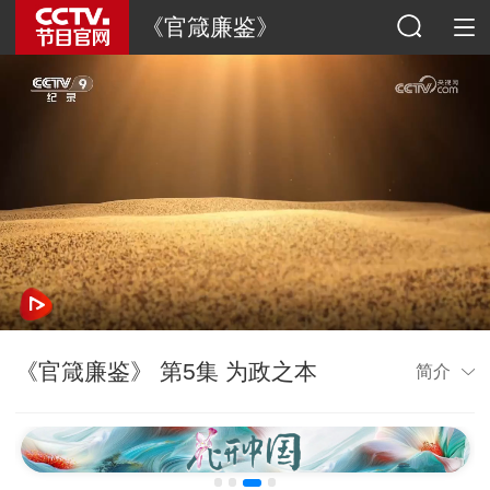
《官箴廉鉴》
《官箴廉鉴》 第5集 为政之本
简介