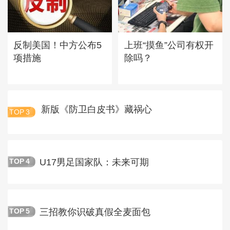
反制美国！中方公布5
上班“摸鱼”公司有权开
项措施
除吗？
新版《防卫白皮书》藏祸心
TOP
3
U17男足国家队：未来可期
TOP
4
三招教你识破真假全麦面包
TOP
5