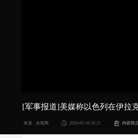
财经
教育
乡村振兴
生态环境
一带一路
大国智造
大国展会
大国保险
云顶对话
CCTV.节目官网
直播
节目单
栏目
片库
[军事报道]美媒称以色列在伊拉
来源 : 央视网
2026-05-10 20:21
内容简