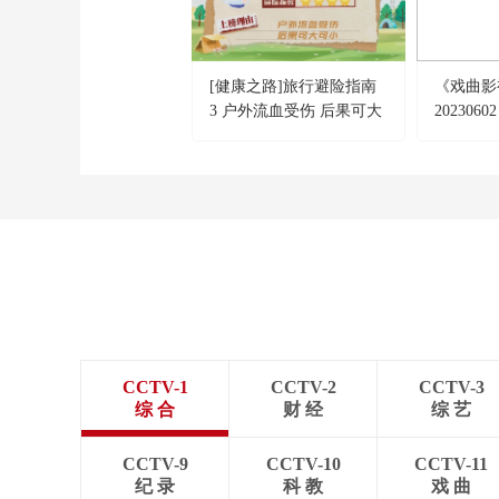
[健康之路]旅行避险指南
《戏曲影
3 户外流血受伤 后果可大
20230
可小
错》
CCTV-1
CCTV-2
CCTV-3
综 合
财 经
综 艺
CCTV-9
CCTV-10
CCTV-11
纪 录
科 教
戏 曲