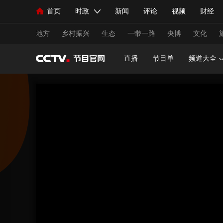
首页
时政
新闻
评论
视频
财经
人民领袖习近平
直播
海外频道
片库
iPanda
栏目大全
联播+
English
中国领导人
节目单
Монгол
听音
央视快评
微视频
习
地方
乡村振兴
生态
一带一路
央博
文化
直播
节目单
频道大全
总台春晚
网络春晚
共产党员网
秧纪录
新闻
国内
国际
评论
经济
军事
人民领袖习近平
联播+
热解读
天天学习
视频
小央视频
小央直播
直播中国
熊猫
现场
前线
比划
快看
蓝海中国
新兵
体育
直播
竞猜
2026年世界杯
2026年
VIP会员
CCTV奥林匹克频道
生活体育大会