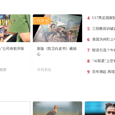
4
U17男足国家
TOP 3
5
三招教你识破
6
美国为何盯上
鱼”公司有权开除
新版《防卫白皮书》藏祸
7
暗语引流？午
心
8
“AI双星”上
观察
今日关注
9
百年潮起 再