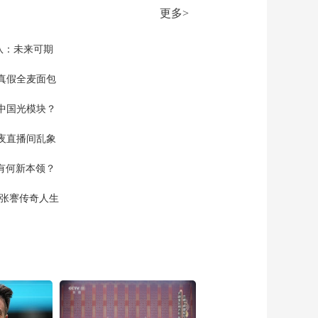
南部继续展开地面行
更多>
动
00:00:22
[军事报道]俄乌互相指
队：未来可期
责对方违反停火
真假全麦面包
00:01:15
[军事报道]俄方称尚未
中国光模块？
收到乌方任何换俘方
案
00:00:35
夜直播间乱象
[军事报道]俄总统表示
空有何新本领？
坚决制止篡改二战历
史图谋
00:00:33
现张謇传奇人生
[军事报道]波兰称已准
备好接收更多美国驻
军
00:00:22
[军事报道]美一客机起
飞时撞上行人致1死12
伤
00:00:27