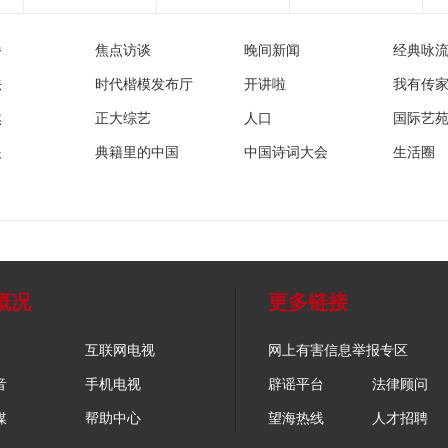
播
焦点访谈
晚间新闻
经典咏
法
时代楷模发布厅
开讲啦
我有传
然
正大综艺
人口
国际艺
眼
典籍里的中国
中国诗词大会
生活圈
概况
更多链接
互联网电视
网上有害信息举报专区
音
手机电视
辟谣平台
法律顾问
媒
帮助中心
望海热线
人才招聘