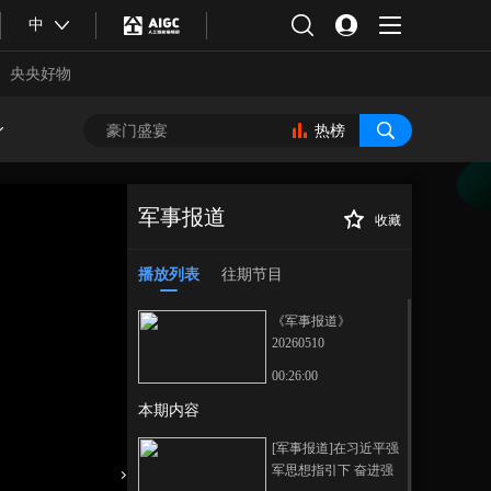
中
央央好物
热榜
军事报道
收藏
[军事报道]美媒称
正在播放
以色列在伊拉克设立秘密哨所
播放列表
往期节目
《军事报道》
20260510
00:26:00
本期内容
合体育
亚冬会
[军事报道]在习近平强
军思想指引下 奋进强