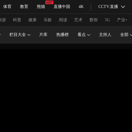
体育
教育
熊猫
直播中国
4K
CCTV.直播
式妙语
主持人
下载央视影音
热解读
天天学习
旅游
科普
健康
乐龄
阅读
艺术
数智
5G
产业+
栏目大全
片库
热播榜
看点
主持人
全部
纪录片网
国家大剧院
大型活动
科技
法治
文娱
人物
公益
图片
习式妙语
央视快评
央视网评
光华锐评
锋面
频道
VR/AR
4K专区
全景新闻
请入列
人生第一次
人生第二次
冬奥会
CBA
NBA
中超
国足
国际足球
网球
综
体育江湖
文化体育
冰雪道路
足球道路