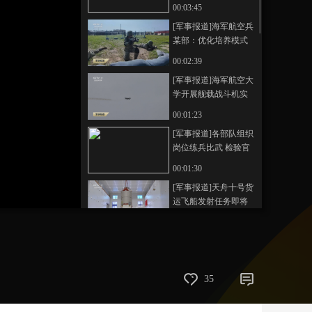
军路 打好攻坚战 空军
00:03:45
某部：创新保障模式
艺术
汽车
数智
5G
产业+
[军事报道]海军航空兵
推动投送能力加速生
某部：优化培养模式
成
时尚
天气
才艺
网展
央央好物
打造过硬人才队伍
00:02:39
[军事报道]海军航空大
学开展舰载战斗机实
弹投射训练
00:01:23
[军事报道]各部队组织
岗位练兵比武 检验官
兵专业技能
00:01:30
[军事报道]天舟十号货
运飞船发射任务即将
实施 天舟十号送了什
00:01:56
么货？
[军事报道]海军漯河
舰：传承英雄精神 守
护祖国海疆
00:02:40
35
[军事报道]新闻特写
雪域高原 父子接力守