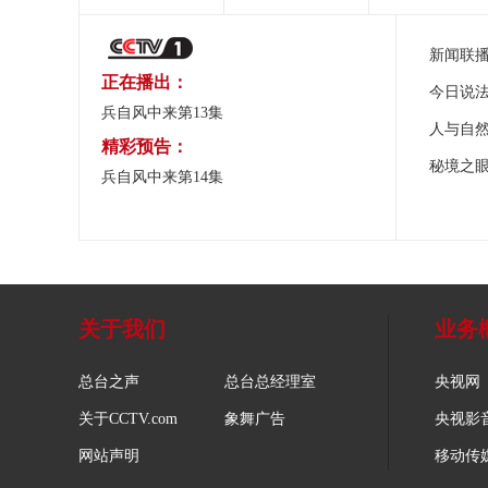
新闻联
正在播出：
今日说
兵自风中来第13集
人与自
精彩预告：
秘境之
兵自风中来第14集
关于我们
业务
总台之声
总台总经理室
央视网
关于CCTV.com
象舞广告
央视影
网站声明
移动传