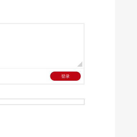
边关
00:03:06
[军事报道]海军红色流
动课堂为新兵上好沉
浸式思政教育课
00:00:54
[军事报道]巡诊到一线
保障为打赢
00:00:45
[军事报道]美军称继续
对伊朗海上封锁
00:01:27
[军事报道]伊媒称在卡
塔尔附近海域起火货
船悬挂美国国旗
00:00:24
[军事报道]美媒称以色
列在伊拉克设立秘密
哨所
00:00:31
[军事报道]以军称在黎