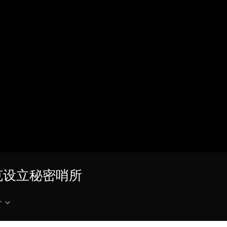
央博
非遗
文化
旅游
科普
健康
乐龄
阅读
云起
超级工厂
智敬中国
全民健康
颜选攻略
海洋
热播榜
总台企业白名单
克设立秘密哨所
介