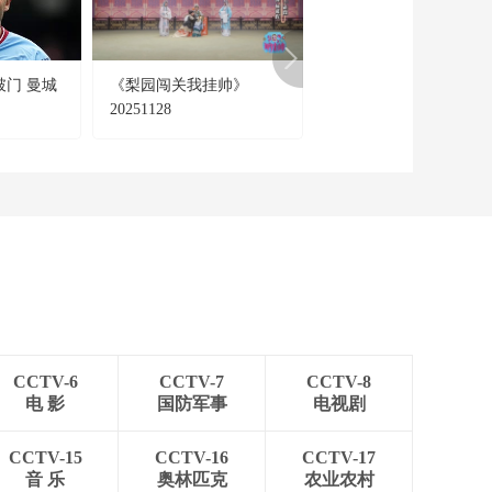
破门 曼城
《梨园闯关我挂帅》
10首BGM见证2022年
20251128
载人航天
CCTV-6
CCTV-7
CCTV-8
电 影
国防军事
电视剧
CCTV-15
CCTV-16
CCTV-17
音 乐
奥林匹克
农业农村