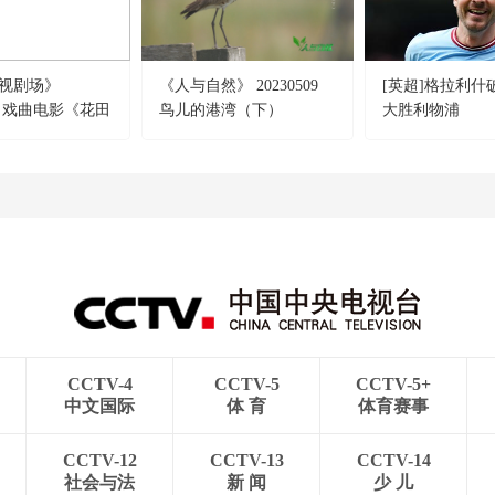
视剧场》
《人与自然》 20230509
[英超]格拉利什
602 戏曲电影《花田
鸟儿的港湾（下）
大胜利物浦
CCTV-4
CCTV-5
CCTV-5+
中文国际
体 育
体育赛事
CCTV-12
CCTV-13
CCTV-14
社会与法
新 闻
少 儿