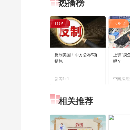
热播榜
TOP 1
TOP 2
反制美国！中方公布5项
上班“摸
措施
吗？
新闻1+1
中国法治
相关推荐