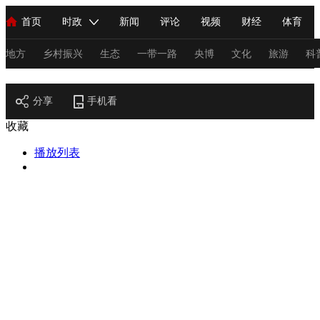
首页
时政
新闻
评论
视频
财经
体育
人民领袖习近平
直播
海外频道
片库
iPanda
栏目大全
联播+
English
中国领导人
节目单
Монгол
听音
央视快评
微视频
习式妙语
主持人
地方
乡村振兴
生态
一带一路
央博
文化
旅游
科
节目官网
总台春晚
分享
手机看
网络春晚
共产党员网
秧纪录
纪录片网
收藏
播放列表
新闻
国内
国际
评论
经济
军事
科技
法
人民领袖习近平
联播+
热解读
天天学习
习式妙语
视频
小央视频
小央直播
直播中国
熊猫频道
V
现场
前线
比划
快看
蓝海中国
新兵请入列
体育
直播
竞猜
2026年世界杯
2026年冬奥会
C
VIP会员
CCTV奥林匹克频道
生活体育大会
体育江湖