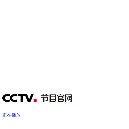
财经
教育
乡村振兴
生态环境
一带一路
央博
大国智造
大国展会
大国保险
云顶对话
云起
超
CCTV.节目官网
直播
节目单
栏目
片库
热播榜
正在播放