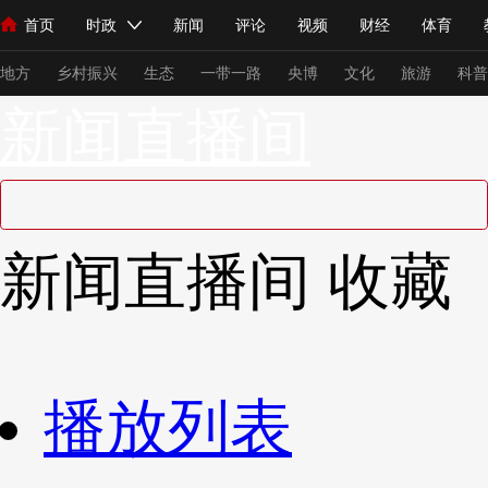
首页
时政
新闻
评论
视频
财经
体育
人民领袖习近平
直播
海外频道
片库
iPanda
栏目大全
联播+
English
中国领导人
节目单
Монгол
听音
央视快评
微视频
习式妙语
主持人
下
地方
乡村振兴
生态
一带一路
央博
文化
旅游
科普
新闻直播间
总台春晚
网络春晚
共产党员网
秧纪录
纪录片网
新闻
国内
国际
评论
经济
军事
科技
法
新闻直播间
收藏
人民领袖习近平
联播+
热解读
天天学习
习式妙语
视频
小央视频
小央直播
直播中国
熊猫频道
V
现场
前线
比划
快看
蓝海中国
新兵请入列
播放列表
体育
直播
竞猜
2026年世界杯
2026年冬奥会
VIP会员
CCTV奥林匹克频道
生活体育大会
体育江湖