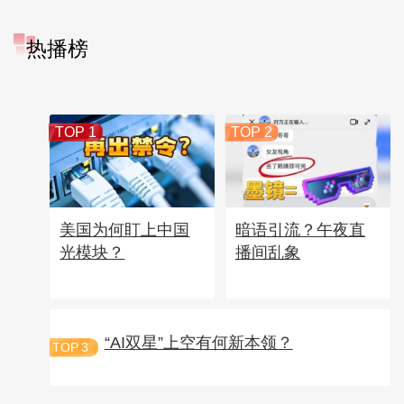
热播榜
TOP 1
TOP 2
美国为何盯上中国
暗语引流？午夜直
光模块？
播间乱象
“AI双星”上空有何新本领？
TOP
3