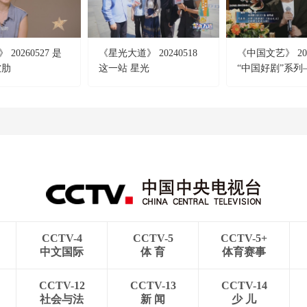
20260527 是
《星光大道》 20240518
《中国文艺》 202
软肋
这一站 星光
“中国好剧”系列
大剧《北上》
CCTV-4
CCTV-5
CCTV-5+
中文国际
体 育
体育赛事
CCTV-12
CCTV-13
CCTV-14
社会与法
新 闻
少 儿