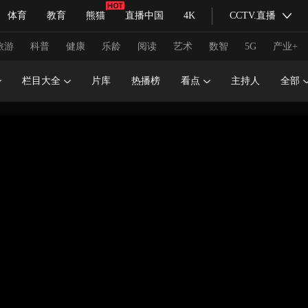
体育
教育
熊猫
直播中国
4K
CCTV.直播
式妙语
主持人
下载央视影音
热解读
天天学习
旅游
科普
健康
乐龄
阅读
艺术
数智
5G
产业+
栏目大全
片库
热播榜
看点
主持人
全部
纪录片网
国家大剧院
大型活动
科技
法治
文娱
人物
公益
图片
习式妙语
央视快评
央视网评
光华锐评
锋面
频道
VR/AR
4K专区
全景新闻
请入列
人生第一次
人生第二次
冬奥会
CBA
NBA
中超
国足
国际足球
网球
综
体育江湖
文化体育
冰雪道路
足球道路