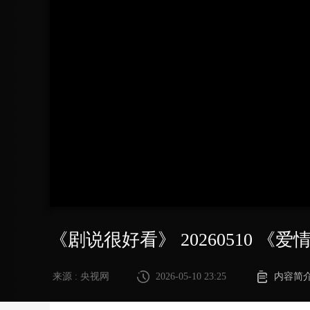
财经
教育
乡村振兴
生态环境
一带一路
大国智造
大国展会
大国保险
云顶对话
CCTV.节目官网
直播
节目单
栏目
片库
《剧说很好看》 20260510 《
来源 : 央视网
2026-05-10 23:25
内容简