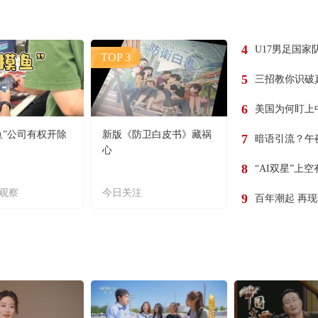
4
U17男足国家
TOP 3
5
三招教你识破
6
美国为何盯上
鱼”公司有权开除
新版《防卫白皮书》藏祸
7
暗语引流？午
心
8
“AI双星”上
观察
今日关注
9
百年潮起 再