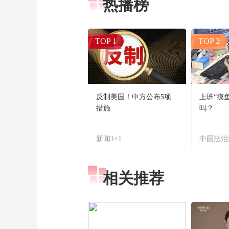
热播榜
TOP 1
TOP 2
反制美国！中方公布5项
上班“摸
措施
吗？
新闻1+1
中国法治
相关推荐