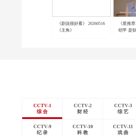
《剧说很好看》 20260516
《星推荐》 
《主角》
铠甲 是
CCTV-1
CCTV-2
CCTV-3
综 合
财 经
综 艺
CCTV-9
CCTV-10
CCTV-11
纪 录
科 教
戏 曲