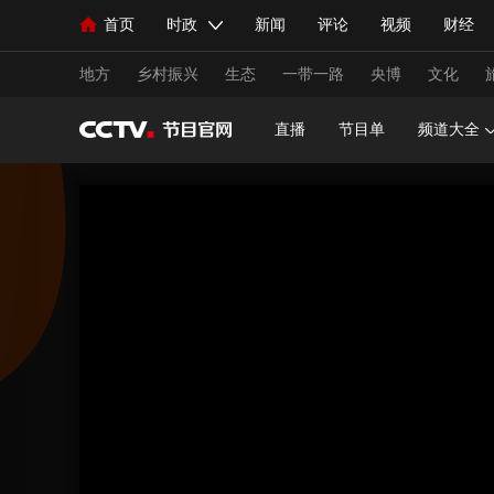
首页
时政
新闻
评论
视频
财经
人民领袖习近平
直播
海外频道
片库
iPanda
栏目大全
联播+
English
中国领导人
节目单
Монгол
听音
央视快评
微视频
习
地方
乡村振兴
生态
一带一路
央博
文化
直播
节目单
频道大全
总台春晚
网络春晚
共产党员网
秧纪录
新闻
国内
国际
评论
经济
军事
人民领袖习近平
联播+
热解读
天天学习
视频
小央视频
小央直播
直播中国
熊猫
现场
前线
比划
快看
蓝海中国
新兵
体育
直播
竞猜
2026年世界杯
2026年
VIP会员
CCTV奥林匹克频道
生活体育大会