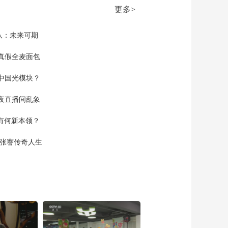
更多>
队：未来可期
真假全麦面包
中国光模块？
夜直播间乱象
空有何新本领？
现张謇传奇人生