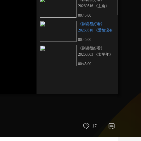
20260516 《主角》
艺术
汽车
数智
5G
产业+
00:45:00
时尚
天气
才艺
网展
央央好物
《剧说很好看》
20260510 《爱情没有
神话》
00:45:00
《剧说很好看》
20260503 《太平年》
00:45:00
17