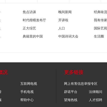
播
焦点访谈
晚间新闻
经典咏
法
时代楷模发布厅
开讲啦
我有传
然
正大综艺
人口
国际艺
眼
典籍里的中国
中国诗词大会
生活圈
概况
更多链接
互联网电视
网上有害信息举报专区
音
手机电视
辟谣平台
法律顾问
媒
帮助中心
望海热线
人才招聘