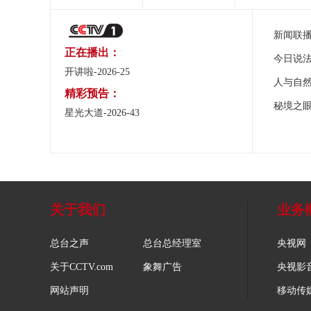
新闻联
正在播出：
今日说
开讲啦-2026-25
人与自
精彩预告：
秘境之
星光大道-2026-43
关于我们
业务
总台之声
总台总经理室
央视网
关于CCTV.com
象舞广告
央视影
网站声明
移动传