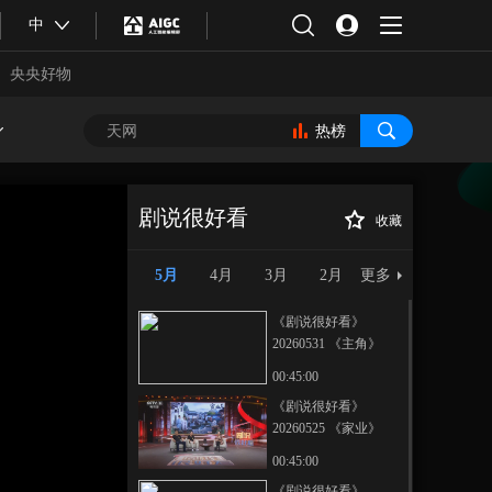
中
央央好物
热榜
剧说很好看
收藏
《剧说很好看》
正在播放
20260510 《爱情没有神话》
5月
4月
3月
2月
更多
《剧说很好看》
20260531 《主角》
00:45:00
《剧说很好看》
20260525 《家业》
合体育
亚冬会
00:45:00
《剧说很好看》