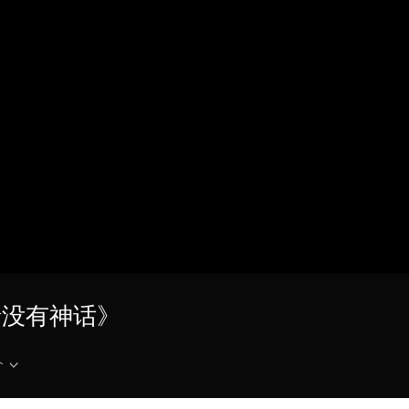
央博
非遗
文化
旅游
科普
健康
乐龄
阅读
云起
超级工厂
智敬中国
全民健康
颜选攻略
海洋
热播榜
总台企业白名单
爱情没有神话》
介