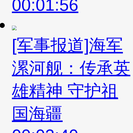
00:01:56
[军事报道]海军
漯河舰：传承英
雄精神 守护祖
国海疆