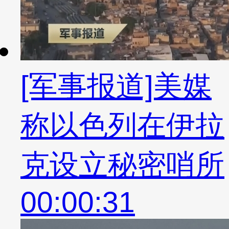
[军事报道]美媒
称以色列在伊拉
克设立秘密哨所
00:00:31