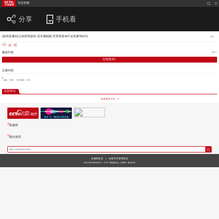
节目官网
分享
手机看
[新闻直播间]云南西双版纳 货车藏猫腻 民警查获46只走私雕鸮幼鸟
简介
播放列表
更多 >
往期查询>
主要内容
编辑：刘珊
责任编辑：刘亮
全部评论
查看更多评论
热播榜
相关推荐
央视网首页
|
央视节目官网首页
京ICP备10003349号-1
中央广播电视总台
央视网
版权所有