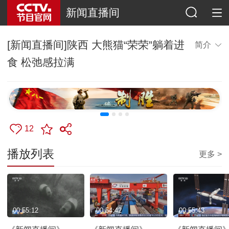
新闻直播间
[新闻直播间]陕西 大熊猫“荣荣”躺着进
简介
食 松弛感拉满
12
播放列表
更多 >
00:55:12
00:54:42
00:55:43