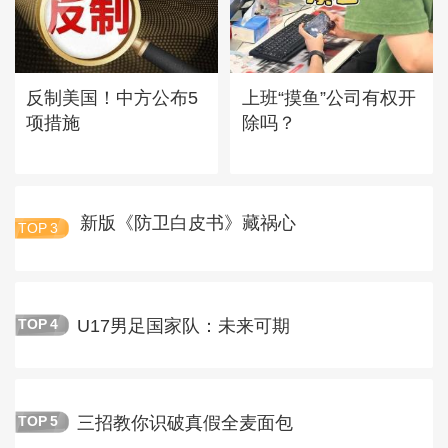
反制美国！中方公布5
上班“摸鱼”公司有权开
项措施
除吗？
新版《防卫白皮书》藏祸心
TOP
3
U17男足国家队：未来可期
TOP
4
三招教你识破真假全麦面包
TOP
5