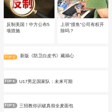
反制美国！中方公布5
上班“摸鱼”公司有权开
项措施
除吗？
新版《防卫白皮书》藏祸心
TOP
3
U17男足国家队：未来可期
TOP
4
三招教你识破真假全麦面包
TOP
5