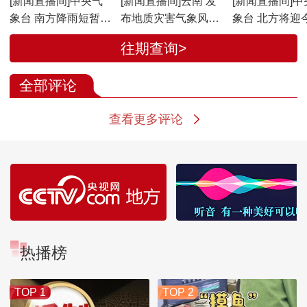
[新闻直播间]中央气
[新闻直播间]云南 发
[新闻直播间]中
象台 南方降雨短暂减
布地质灾害气象风险
象台 北方将迎
弱 华北东北等地有雷
预警 多地发生滑坡泥
轮大范围高温
往期查询>
雨
石流的风险高
程
全部评论
查看更多评论
热播榜
TOP 1
TOP 2