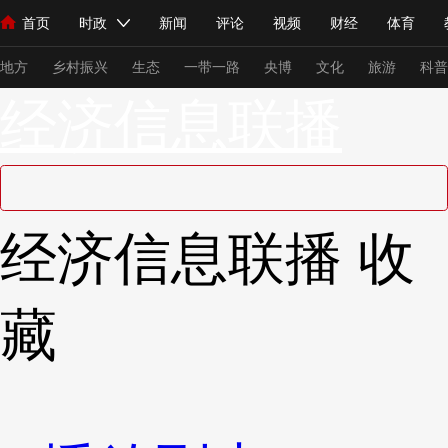
首页
时政
新闻
评论
视频
财经
体育
人民领袖习近平
直播
海外频道
片库
iPanda
栏目大全
联播+
English
中国领导人
节目单
Монгол
听音
央视快评
微视频
习式妙语
主持人
下
地方
乡村振兴
生态
一带一路
央博
文化
旅游
科普
经济信息联播
总台春晚
网络春晚
共产党员网
秧纪录
纪录片网
新闻
国内
国际
评论
经济
军事
科技
法
经济信息联播
收
人民领袖习近平
联播+
热解读
天天学习
习式妙语
视频
小央视频
小央直播
直播中国
熊猫频道
V
藏
现场
前线
比划
快看
蓝海中国
新兵请入列
体育
直播
竞猜
2026年世界杯
2026年冬奥会
VIP会员
CCTV奥林匹克频道
生活体育大会
体育江湖