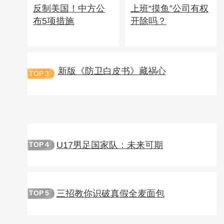
反制美国！中方公
上班“摸鱼”公司有权
布5项措施
开除吗？
新版《防卫白皮书》藏祸心
TOP
3
U17男足国家队：未来可期
TOP
4
三招教你识破真假全麦面包
TOP
5