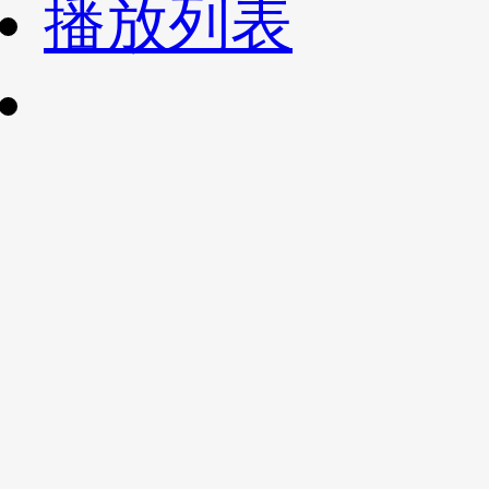
播放列表
财经
教育
乡村振兴
生态环境
一带一路
央博
大国智造
大国展会
大国保险
云顶对话
云起
超
CCTV.节目官网
直播
节目单
栏目
片库
热播榜