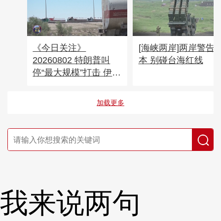
《今日关注》
[海峡两岸]两岸警告
20260802 特朗普叫
本 别碰台海红线
停“最大规模”打击 伊朗
称摧毁美军F-35战机
加载更多
我来说两句