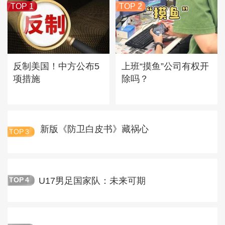
TOP 1
TOP 2
反制美国！中方公布5
上班“摸鱼”公司有权开
项措施
除吗？
新版《防卫白皮书》藏祸心
TOP
3
U17男足国家队：未来可期
TOP
4