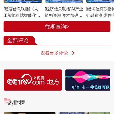
[经济信息联播]《人
[经济信息联播]AI产业
[经济信息联播]
工智能终端智能化分
链融资潮 资本加码AI
链融资潮 硬件
级》系列国家标准发
赛道 多家头部企业密
词元出海 中国A
往期查询>
布
集启动融资或IPO
持续提升
全部评论
查看更多评论
热播榜