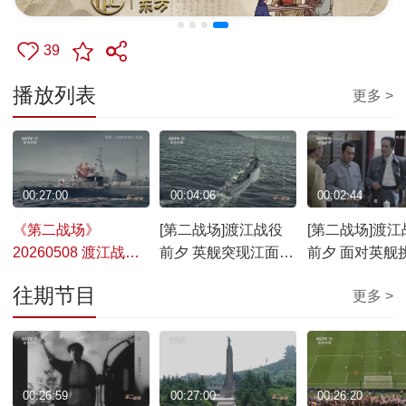
39
播放列表
更多 >
00:27:00
00:04:06
00:02:44
《第二战场》
[第二战场]渡江战役
[第二战场]渡江
20260508 渡江战役·
前夕 英舰突现江面
前夕 面对英舰
百万雄师过大江
人民解放军炮击“紫石
毛主席发出强
往期节目
更多 >
英”号
00:26:59
00:27:00
00:26:20