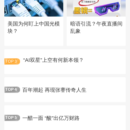
美国为何盯上中国光模
暗语引流？午夜直播间
块？
乱象
“AI双星”上空有何新本领？
TOP
3
百年潮起 再现张謇传奇人生
TOP
4
一醋一面 “酸”出亿万财路
TOP
5