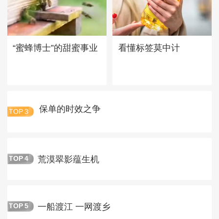
“蜜蜂博士”的甜蜜事业
看懂标签莫中计
保单的时效之争
TOP
3
荒漠翠影蕴生机
TOP
4
一船渡江 一网渡乡
TOP
5