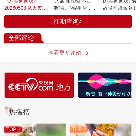
《兵器面面观》
[兵器面面观]“希金
[兵器面面观]“
20260508 从火灾频
斯”号、“福特”号……
故障率超高 远
发看美海军现状
美海军舰艇火灾频发
标准
往期查询>
全部评论
查看更多评论
热播榜
TOP 1
TOP 2