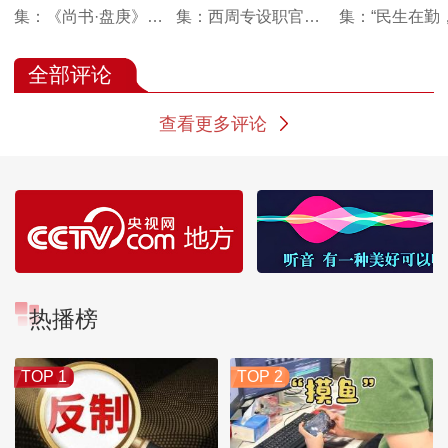
集：《尚书·盘庚》关
集：西周专设职官创
集：“民生在勤
于“箴”的记载
作、吟诵箴谏之辞 同
不匮” 这是“民
是“箴”这种文体第一
时君王也开始以箴文
的最早出处
全部评论
次出现在历史文献中
规诫臣僚
查看更多评论
热播榜
TOP 1
TOP 2