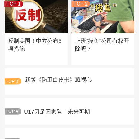
TOP 1
TOP 2
反制美国！中方公布5
上班“摸鱼”公司有权开
项措施
除吗？
新版《防卫白皮书》藏祸心
TOP
3
U17男足国家队：未来可期
TOP
4