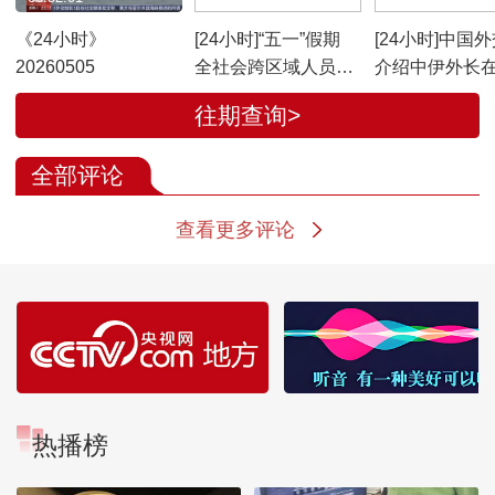
《24小时》
[24小时]“五一”假期
[24小时]中国
20260505
全社会跨区域人员流
介绍中伊外长
动量创历史同期新高
举行会谈有关情
往期查询>
面止战刻不容缓
谈判尤为重要
全部评论
查看更多评论
热播榜