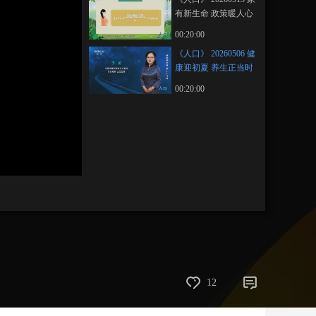
有新生命 政策暖人心
艺术
汽车
数智
5G
产业+
00:20:00
时尚
天气
才艺
网展
央央好物
《人口》 20260506 健
康迎初夏 养生正当时
00:20:00
12