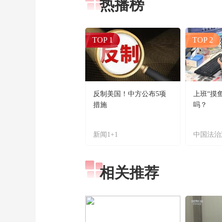
热播榜
TOP 1
TOP 2
反制美国！中方公布5项
上班“摸
措施
吗？
新闻1+1
中国法治
相关推荐