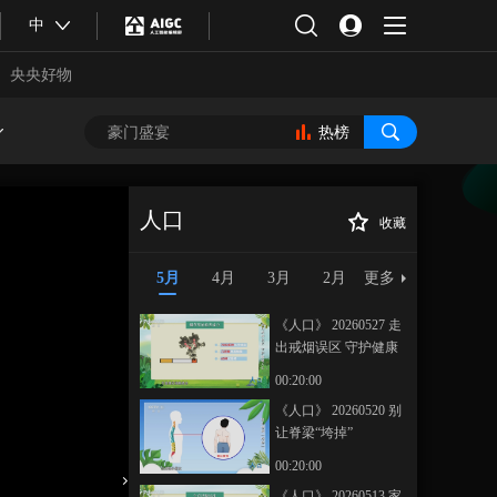
中
央央好物
热榜
人口
收藏
《人口》 20260506
正在播放
健康迎初夏 养生正当时
5月
4月
3月
2月
更多
《人口》 20260527 走
出戒烟误区 守护健康
人生
00:20:00
《人口》 20260520 别
让脊梁“垮掉”
合体育
亚冬会
00:20:00
《人口》 20260513 家