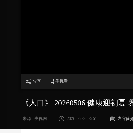
财经
教育
乡村振兴
生态环境
一带一路
大国智造
大国展会
大国保险
云顶对话
CCTV.节目官网
直播
节目单
栏目
片库
分享
手机看
《人口》 20260506 健康迎初夏
来源 : 央视网
2026-05-06 06:51
内容简