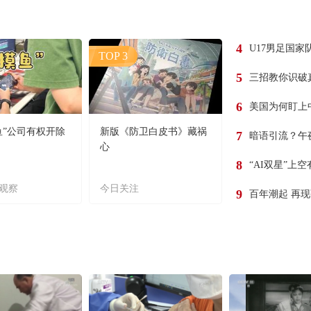
4
U17男足国家
TOP 3
5
三招教你识破
6
美国为何盯上
鱼”公司有权开除
新版《防卫白皮书》藏祸
7
暗语引流？午
心
8
“AI双星”上
观察
今日关注
9
百年潮起 再