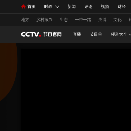
首页
时政
新闻
评论
视频
财经
人民领袖习近平
直播
海外频道
片库
iPanda
栏目大全
联播+
English
中国领导人
节目单
Монгол
听音
央视快评
微视频
习
地方
乡村振兴
生态
一带一路
央博
文化
直播
节目单
频道大全
总台春晚
网络春晚
共产党员网
秧纪录
新闻
国内
国际
评论
经济
军事
人民领袖习近平
联播+
热解读
天天学习
视频
小央视频
小央直播
直播中国
熊猫
现场
前线
比划
快看
蓝海中国
新兵
体育
直播
竞猜
2026年世界杯
2026年
VIP会员
CCTV奥林匹克频道
生活体育大会