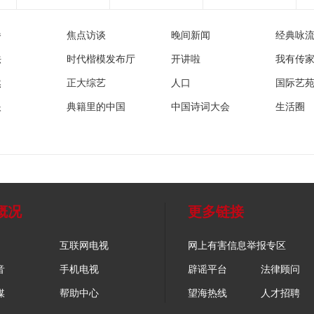
播
焦点访谈
晚间新闻
经典咏
法
时代楷模发布厅
开讲啦
我有传
然
正大综艺
人口
国际艺
眼
典籍里的中国
中国诗词大会
生活圈
概况
更多链接
互联网电视
网上有害信息举报专区
音
手机电视
辟谣平台
法律顾问
媒
帮助中心
望海热线
人才招聘