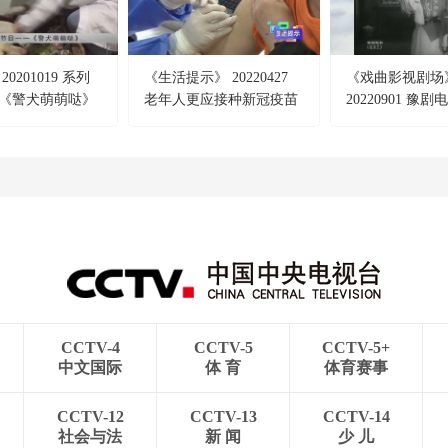
0201019 系列
《生活提示》 20220427
《戏曲影视剧场
《警犬萌萌哒》
老年人更应接种新冠疫苗
20220901 豫
《初见》
兰》
CCTV-4
CCTV-5
CCTV-5+
中文国际
体 育
体育赛事
CCTV-12
CCTV-13
CCTV-14
社会与法
新 闻
少 儿