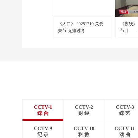
《人口》 20251210 关爱
《夜线》 2
关节 无痛过冬
节目——
第一集 
CCTV-1
CCTV-2
CCTV-3
综 合
财 经
综 艺
CCTV-9
CCTV-10
CCTV-11
纪 录
科 教
戏 曲