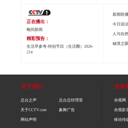
新闻联
正在播出：
今日说
晚间新闻
人与自
精彩预告：
秘境之
生活早参考-特别节目（生活圈）2026-
214
关于我们
业务
总台之声
总台总经理室
央视网
关于CCTV.com
象舞广告
央视影
网站声明
移动传