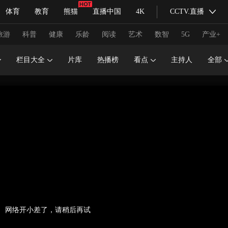
体育
教育
熊猫
直播中国
4K
CCTV.直播
式妙语
主持人
下载央视影音
热解读
天天学习
旅游
科普
健康
乐龄
阅读
艺术
数智
5G
产业+
栏目大全
片库
热播榜
看点
主持人
全部
纪录片网
国家大剧院
大型活动
科技
法治
文娱
人物
公益
图片
习式妙语
央视快评
央视网评
光华锐评
锋面
频道
VR/AR
4K专区
全景新闻
请入列
人生第一次
人生第二次
冬奥会
CBA
NBA
中超
国足
国际足球
网球
综
网络开小差了，请稍后再试
体育江湖
文化体育
冰雪道路
足球道路