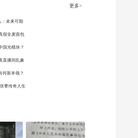
更多>
队：未来可期
真假全麦面包
中国光模块？
夜直播间乱象
空有何新本领？
现张謇传奇人生