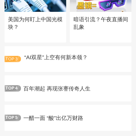
美国为何盯上中国光模
暗语引流？午夜直播间
块？
乱象
“AI双星”上空有何新本领？
TOP
3
百年潮起 再现张謇传奇人生
TOP
4
一醋一面 “酸”出亿万财路
TOP
5