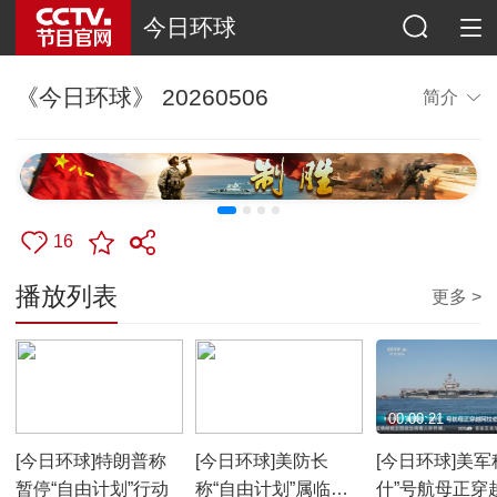
今日环球
《今日环球》 20260506
简介
16
播放列表
更多 >
00:00:34
00:02:59
00:00:21
[今日环球]特朗普称
[今日环球]美防长
[今日环球]美军
暂停“自由计划”行动
称“自由计划”属临时
什”号航母正穿