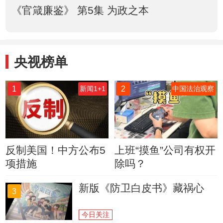
《官箴廉鉴》 第5集 为政之本
央视榜单
1
2
新闻1+1
中国法治观察
反制美国！中方公布5
上班“摸鱼”公司有权开
项措施
除吗？
新版《防卫白皮书》藏祸心
3
今日关注