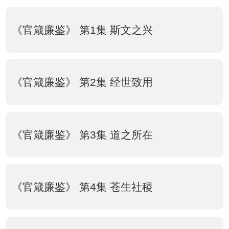
《官箴廉鉴》 第1集 斯文之兴
《官箴廉鉴》 第2集 经世致用
《官箴廉鉴》 第3集 道之所在
《官箴廉鉴》 第4集 苍生社稷