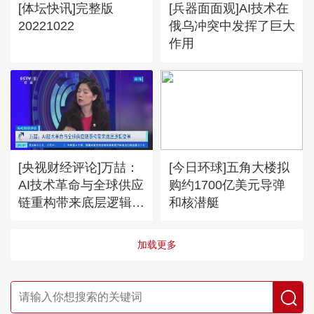
[体坛快讯]完整版
[兵器面面观]AI技术在
20221022
俄乌冲突中发挥了巨大
作用
[央视财经评论]万喆：
[今日环球]五角大楼拟
AI技术革命与全球供应
购约1700亿美元导弹
链重构带来底层逻辑变
和核潜艇
革
加载更多