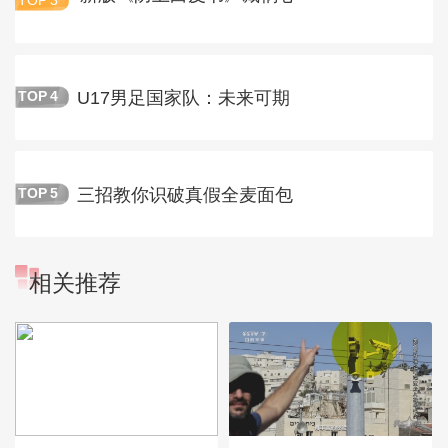
TOP
3
U17男足国家队：未来可期
TOP
4
三招教你识破真假全麦面包
TOP
5
相关推荐