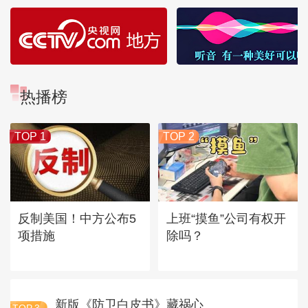
热播榜
TOP 1
TOP 2
反制美国！中方公布5
上班“摸鱼”公司有权开
项措施
除吗？
新版《防卫白皮书》藏祸心