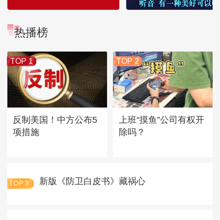
热播榜
TOP 1
TOP 2
反制美国！中方公布5
上班“摸鱼”公司有权开
项措施
除吗？
新版《防卫白皮书》藏祸心
TOP
3