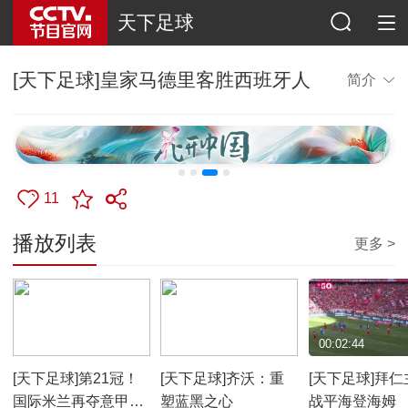
天下足球
[天下足球]皇家马德里客胜西班牙人
简介
11
播放列表
更多 >
00:05:00
00:08:36
00:02:44
[天下足球]第21冠！
[天下足球]齐沃：重
[天下足球]拜仁
国际米兰再夺意甲冠
塑蓝黑之心
战平海登海姆