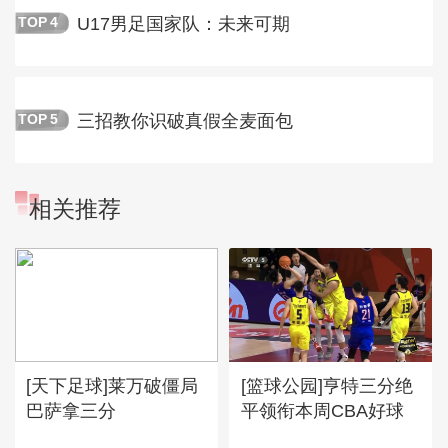
U17男足国家队：未来可期
TOP
4
三招教你识破真假全麦面包
TOP
5
相关推荐
[天下足球]莱万破僵局
[篮球公园]亨特三分绝
巴萨拿三分
平领衔本周CBA好球