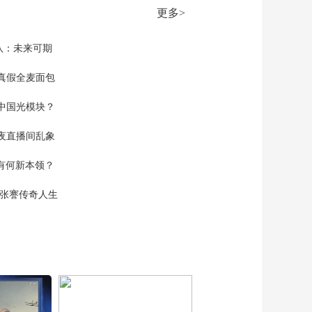
00:25:25
机制 本周或开打？美
更多>
《防务新观察》
以再酝酿对伊朗动武
20260517 以色列警告
或重启对伊朗行动 以
队：未来可期
00:25:13
色列防空系统前置部
《防务新观察》
署阿联酋
真假全麦面包
20260516 美军急购上
万枚巡航导弹 伊朗扩
中国光模块？
00:24:42
大海峡管控范围 伊朗
《防务新观察》
欲将海峡海底光缆列
夜直播间乱象
20260515 台军“盯
为战略资产
上”日本舰艇技术 高市
00:25:25
空有何新本领？
筹设“对外情报厅”培养
《防务新观察》
间谍
20260514 北约多场军
现张謇传奇人生
演接力举行 俄成功试
00:25:25
射“萨尔马特”洲际弹道
《防务新观察》
导弹
20260513 俄乌临时停
火沦为政治宣示 莫斯
00:25:20
科周边增设“防空反导
《防务新观察》
环”
20260512 伊朗军方：