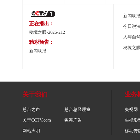
新闻联
正在播出：
今日说
秘境之眼-2026-212
人与自
精彩预告：
秘境之
新闻联播
关于我们
业务
总台之声
总台总经理室
央视网
关于CCTV.com
象舞广告
央视影
网站声明
移动传