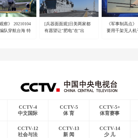
察》 20210104
[兵器面面观]日美两家都
《军事制高点》 20
编队穿航台海 特
有愿望让“肥电”在“出
要用千架无人机
倒计时仍狂打“擦
云”号着舰
局势 研发“极超
器”拦截弹 美纠
局“岛礁夺控”？
CCTV-4
CCTV-5
CCTV-5+
中文国际
体 育
体育赛事
CCTV-12
CCTV-13
CCTV-14
社会与法
新 闻
少 儿