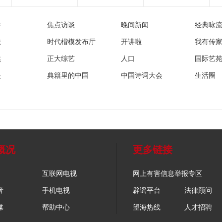
播
焦点访谈
晚间新闻
经典咏
法
时代楷模发布厅
开讲啦
我有传
然
正大综艺
人口
国际艺
眼
典籍里的中国
中国诗词大会
生活圈
概况
更多链接
互联网电视
网上有害信息举报专区
音
手机电视
辟谣平台
法律顾问
媒
帮助中心
望海热线
人才招聘