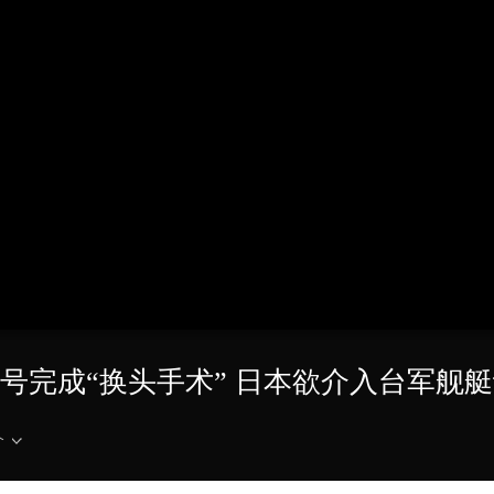
央博
非遗
文化
旅游
科普
健康
乐龄
阅读
云起
超级工厂
智敬中国
全民健康
颜选攻略
海洋
热播榜
总台企业白名单
出云”号完成“换头手术” 日本欲介入台军舰
介