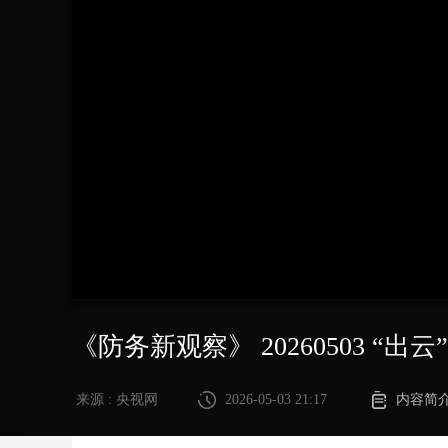
财经
教育
乡村振兴
生态环境
一带一路
大国智造
大国展会
大国保险
云顶对话
CCTV.节目官网
直播
节目单
栏目
片库
《防务新观察》 20260503 “
来源 : 央视网
2026-05-03 21:17
内容简