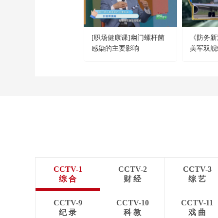
[职场健康课]幽门螺杆菌
《防务新观
感染的主要影响
美军双舰
朗普任期
边球”？
CCTV-1
CCTV-2
CCTV-3
综 合
财 经
综 艺
CCTV-9
CCTV-10
CCTV-11
纪 录
科 教
戏 曲