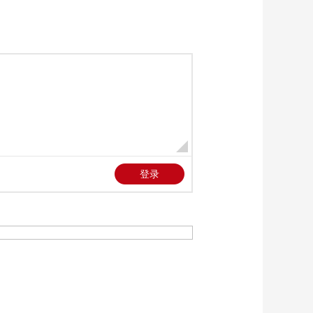
《防务新观察》
新一轮打击？
20260523 乌无人机多
次袭击俄炼油厂与化
00:25:24
工厂 美军或将乌无人
《防务新观察》
机包装成美制武器
20260522 日本担心被
美国“撤梯子”？美日或
00:24:45
演练航母舰载机跨甲
《防务新观察》
板作战
20260521 俄军超6.4万
兵力拉开核演大幕 无
00:25:25
人机攻防白热化 俄乌
《防务新观察》
陷入报复循环
20260520 五角大楼对
伊朗打击目标清单曝
00:25:18
光 阿联酋称核电站遭
《防务新观察》
袭是“危险升级”
20260519 日版“星
链”已启用 日本新版
00:25:20
《防卫白皮书》草案
《防务新观察》
叫嚣“警惕中国”
20260518 伊朗将公布
霍尔木兹海峡管理新