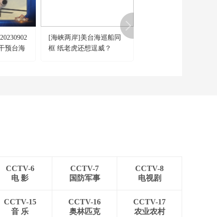
将启用新装备新战法
00:25:10
回应侵略 以色列被曝
《防务新观察》
建秘密基地针对伊朗
20260511 伊朗哈尔克
230902
[海峡两岸]美台海巡船同
[今日亚洲]中国科技让
岛现“漏油疑云” 特朗
00:25:24
干预台海
框 纸老虎还想逞威？
国人“上头” 谁急了？
普：或启动“自由计划
《防务新观察》
音速武
升级版”
20260510 俄推出新型
集盟友布
车载反无人机干扰器
00:25:24
乌情报总局曝光俄军
《防务新观察》
多型导弹库存
20260509 赢不了 输不
起 走不掉 美国面对伊
00:24:59
朗“又怂又刚”
《防务新观察》
20260508 俄媒称俄军
重要导弹靶场全域禁
00:25:24
飞 北约称将持续为乌
CCTV-6
CCTV-7
CCTV-8
《防务新观察》
克兰提供反导武器
电 影
国防军事
电视剧
20260507 日本首相和
防卫大臣赴多地推销
00:25:20
美军“堤丰”系统首次在
CCTV-15
CCTV-16
CCTV-17
《防务新观察》
菲实弹发射
音 乐
奥林匹克
农业农村
20260506 伊朗向美军