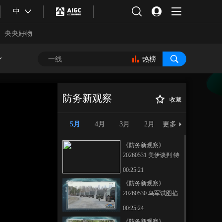
中
央央好物
热榜
防务新观察
收藏
《防务新观察》
正在播放
20260503 “出云”号完成“换头手
5月
4月
3月
2月
更多
术” 日本欲介入台军舰艇设计
《防务新观察》
20260531 美伊谈判 特
朗普拿出“更强硬”新提
00:25:21
案 五角大楼与“星
《防务新观察》
链”运营方爆发争执
20260530 乌军试图掐
合体育
亚冬会
断俄军关键补给线R-
00:25:24
280公路 俄罗斯警告随
《防务新观察》