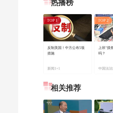
热播榜
TOP 1
TOP 2
反制美国！中方公布5项
上班“摸
措施
吗？
新闻1+1
中国法治
相关推荐