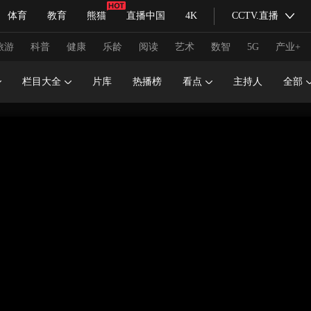
体育
教育
熊猫
直播中国
4K
CCTV.直播
式妙语
主持人
下载央视影音
热解读
天天学习
旅游
科普
健康
乐龄
阅读
艺术
数智
5G
产业+
栏目大全
片库
热播榜
看点
主持人
全部
纪录片网
国家大剧院
大型活动
科技
法治
文娱
人物
公益
图片
习式妙语
央视快评
央视网评
光华锐评
锋面
频道
VR/AR
4K专区
全景新闻
请入列
人生第一次
人生第二次
冬奥会
CBA
NBA
中超
国足
国际足球
网球
综
体育江湖
文化体育
冰雪道路
足球道路