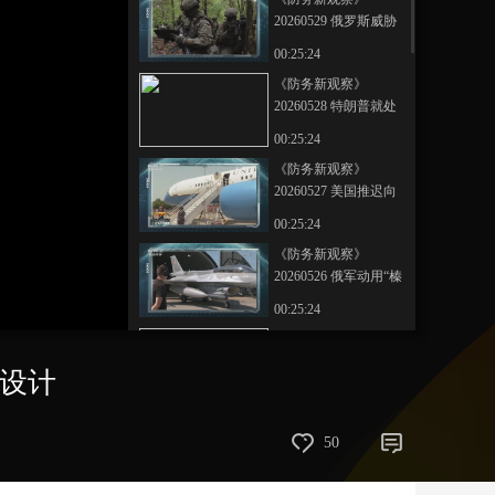
时可能打击基辅
20260529 俄罗斯威胁
艺术
汽车
数智
5G
产业+
猛攻基辅 建议美方“撤
00:25:24
离” 乌方称“已锁定白
时尚
天气
才艺
网展
央央好物
《防务新观察》
俄500个目标”
20260528 特朗普就处
置伊朗浓缩铀提出新
00:25:24
选项 伊朗新型武器击
《防务新观察》
落美国无人机
20260527 美国推迟向
日本交付“战斧” 美军
00:25:24
欲在日本再次部署“堤
《防务新观察》
丰”
20260526 俄军动用“榛
树”打击乌克兰 乌方称
00:25:24
俄军正筹划新攻势
《防务新观察》
20260525 特朗普称美
艇设计
伊协议基本谈成 美国
00:24:53
务卿称海峡通航或需
《防务新观察》
要“B计划”
50
20260524 以军正处
于“最高级别戒备状态”
00:25:10
美国对伊朗准备发动