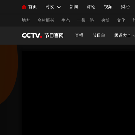
首页
时政
新闻
评论
视频
财经
人民领袖习近平
直播
海外频道
片库
iPanda
栏目大全
联播+
English
中国领导人
节目单
Монгол
听音
央视快评
微视频
习
地方
乡村振兴
生态
一带一路
央博
文化
直播
节目单
频道大全
总台春晚
网络春晚
共产党员网
秧纪录
新闻
国内
国际
评论
经济
军事
人民领袖习近平
联播+
热解读
天天学习
视频
小央视频
小央直播
直播中国
熊猫
现场
前线
比划
快看
蓝海中国
新兵
体育
直播
竞猜
2026年世界杯
2026年
VIP会员
CCTV奥林匹克频道
生活体育大会