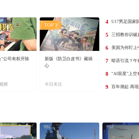
4
U17男足国家
TOP 3
5
三招教你识破
6
美国为何盯上
鱼”公司有权开除
新版《防卫白皮书》藏祸
7
暗语引流？午
心
8
“AI双星”上
观察
今日关注
9
百年潮起 再