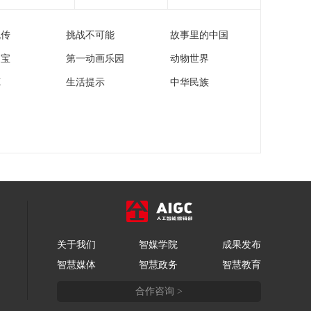
舰警告射击 美军称击
00:25:25
沉多艘伊朗小型船只
流传
挑战不可能
故事里的中国
《防务新观察》
20260505 乌无人机深
家宝
第一动画乐园
动物世界
入俄腹地打击苏-57？
00:25:24
美国创纪录国防预
苑
生活提示
中华民族
《防务新观察》
算“没有对乌军援资金”
20260504 伊方最新谈
判方案：14点提议 聚
00:25:24
焦终战 美或对伊朗发
《防务新观察》
动“短促而猛烈”的打击
20260503 “出云”号完
成“换头手术” 日本欲
00:25:23
介入台军舰艇设计
《防务新观察》
20260502 俄乌前线激
战 乌克兰紧急修筑北
00:25:25
部防御线 乌克兰向全
关于我们
智媒学院
成果发布
《防务新观察》
球军火商开放“武器测
智慧媒体
智慧政务
智慧教育
20260501 日本版无人
试平台”
机在乌克兰实战部署
00:25:25
合作咨询 >
高市叫嚣“长期战争”要
重蹈历史覆辙？