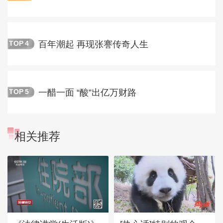
百年潮起 再现张謇传奇人生
TOP
4
一醋一面 “酸”出亿万财路
TOP
5
相关推荐