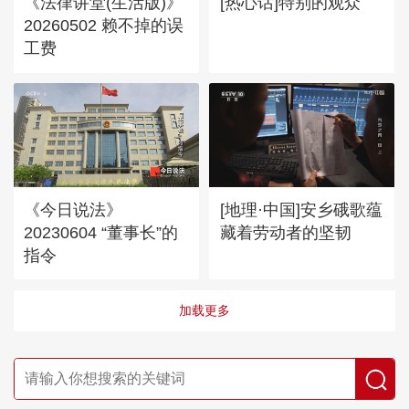
《法律讲堂(生活版)》
[热心话]特别的观众
20260502 赖不掉的误
工费
《今日说法》
[地理·中国]安乡硪歌蕴
20230604 “董事长”的
藏着劳动者的坚韧
指令
加载更多