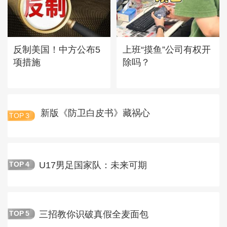
反制美国！中方公布5
上班“摸鱼”公司有权开
项措施
除吗？
新版《防卫白皮书》藏祸心
TOP
3
U17男足国家队：未来可期
TOP
4
三招教你识破真假全麦面包
TOP
5