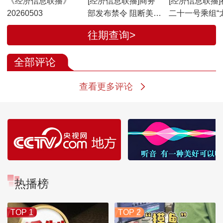
《经济信息联播》
[经济信息联播]商务
[经济信息联播]
20260503
部发布禁令 阻断美国
二十一号乘组“
对5家中国企业实施
差”超180天
往期查询>
制裁
全部评论
查看更多评论
热播榜
TOP 1
TOP 2