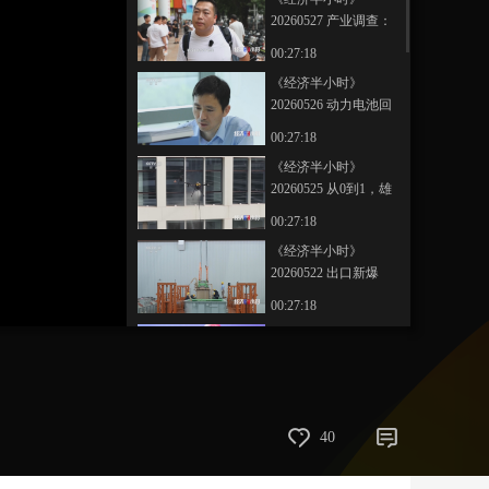
20260527 产业调查：
艺术
汽车
数智
5G
产业+
二手手机回收热的背
00:27:18
后
时尚
天气
才艺
网展
央央好物
《经济半小时》
20260526 动力电池回
收新规：请出示数字
00:27:18
身份证
《经济半小时》
20260525 从0到1，雄
安如何长出“创新链”？
00:27:18
《经济半小时》
20260522 出口新爆
款：变压器供不应求
00:27:18
产能拉满
《经济半小时》
20260521 出口新爆
款：海上巨无霸排队
00:27:18
出海
《经济半小时》
40
20260520 职业教育新
观察：当“非遗”遇上市
00:27:18
场