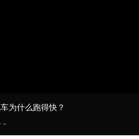
央博
非遗
文化
旅游
科普
健康
乐龄
阅读
云起
超级工厂
智敬中国
全民健康
颜选攻略
海洋
收视榜
总台企业白名单
张雪机车为什么跑得快？
介