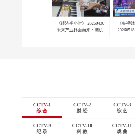
《经济半小时》 20260430
《央视财
未来产业扑面而来：脑机
202605
接口开启无限可能
黄金牛市
CCTV-1
CCTV-2
CCTV-3
综 合
财 经
综 艺
CCTV-9
CCTV-10
CCTV-11
纪 录
科 教
戏 曲