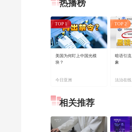
热播榜
TOP 1
TOP 2
美国为何盯上中国光模
暗语引流
块？
象
今日亚洲
法治在线
相关推荐