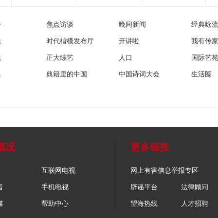
播
焦点访谈
晚间新闻
经典咏
法
时代楷模发布厅
开讲啦
我有传
然
正大综艺
人口
国际艺
眼
典籍里的中国
中国诗词大会
生活圈
概况
更多链接
互联网电视
网上有害信息举报专区
音
手机电视
辟谣平台
法律顾问
媒
帮助中心
望海热线
人才招聘