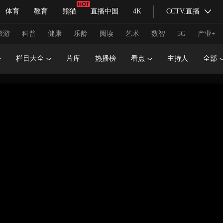
体育
教育
熊猫
直播中国
4K
CCTV.直播
式妙语
主持人
下载央视影音
热解读
天天学习
旅游
科普
健康
乐龄
阅读
艺术
数智
5G
产业+
栏目大全
片库
热播榜
看点
主持人
全部
纪录片网
国家大剧院
大型活动
科技
法治
文娱
人物
公益
图片
习式妙语
央视快评
央视网评
光华锐评
锋面
频道
VR/AR
4K专区
全景新闻
请入列
人生第一次
人生第二次
冬奥会
CBA
NBA
中超
国足
国际足球
网球
综
体育江湖
文化体育
冰雪道路
足球道路