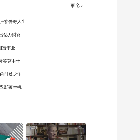
00:27:18
力硬核崛起
更多>
《经济半小时》
20260511 中国品牌的
全球答卷：“大块头”有
现张謇传奇人生
00:27:18
大智慧
《经济半小时》
”出亿万财路
20260508 春耕调研：
农资稳 天下安
甜蜜事业
00:27:18
《经济半小时》
标签莫中计
20260507 科技春耕走
南北：藏粮于技 藏粮
00:27:17
单的时效之争
于地
《经济半小时》
20260506 春耕调研：
漠翠影蕴生机
新农人以智兴农
00:27:18
《经济半小时》
20260505 法制护航科
技特派员
00:27:18
《经济半小时》
20260504 托育服务如