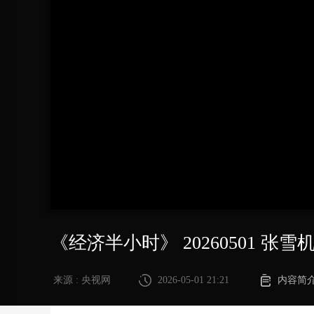
财经
教育
乡村振兴
生态环境
一带一路
大国智造
大国展会
大国保险
云顶对话
CCTV.节目官网
直播
节目单
栏目
片库
《经济半小时》 20260501 
来源 : 央视网
2026-05-01 21:21
内容简