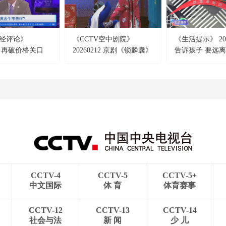
经评论》
《CCTV空中剧院》
《生活提示》 202
18 再破价格关口
20260212 京剧《锁麟囊》
告诉孩子 要远
告终？
CCTV-4
CCTV-5
CCTV-5+
中文国际
体 育
体育赛事
CCTV-12
CCTV-13
CCTV-14
社会与法
新 闻
少 儿