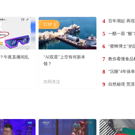
4
百年潮起 再
TOP 3
5
一醋一面 “酸
6
“蜜蜂博士”的
？午夜直播间乱
“AI双星”上空有何新本
7
教你看懂食品
领？
8
“沉睡”4年保
共同关注
9
自然秘境 荒