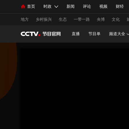
首页
时政
新闻
评论
视频
财经
人民领袖习近平
直播
海外频道
片库
iPanda
栏目大全
联播+
English
中国领导人
节目单
Монгол
听音
央视快评
微视频
习
地方
乡村振兴
生态
一带一路
央博
文化
直播
节目单
频道大全
总台春晚
网络春晚
共产党员网
秧纪录
新闻
国内
国际
评论
经济
军事
人民领袖习近平
联播+
热解读
天天学习
视频
小央视频
小央直播
直播中国
熊猫
现场
前线
比划
快看
蓝海中国
新兵
体育
直播
竞猜
2026年世界杯
2026年
VIP会员
CCTV奥林匹克频道
生活体育大会