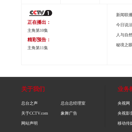
新闻联
正在播出：
今日说
主角第10集
人与自
精彩预告：
秘境之
主角第11集
关于我们
业务
总台之声
总台总经理室
央视网
关于CCTV.com
象舞广告
央视影
网站声明
移动传