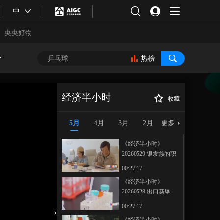
中
央央好物
热榜
经济半小时
收藏
《经济半小时》
正在播放
20260501 张雪机车为什么跑得
5月
4月
3月
2月
更多
快？
《经济半小时》
20260529 银发族的职
业第二春
00:27:17
《经济半小时》
20260528 出口新爆
合体育
亚冬会
款：中国创新药叩开
00:27:17
欧美大门
《经济半小时》