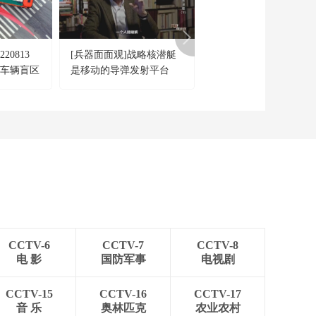
何破解带娃焦虑
00:27:18
《经济半小时》
20260501 张雪机车为
20813
[兵器面面观]战略核潜艇
《创新中国》光伏发电
什么跑得快？
00:27:18
离车辆盲区
是移动的导弹发射平台
水利发电阴阳结合
CCTV-6
CCTV-7
CCTV-8
电 影
国防军事
电视剧
CCTV-15
CCTV-16
CCTV-17
音 乐
奥林匹克
农业农村