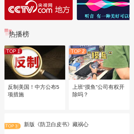
热播榜
TOP 1
TOP 2
反制美国！中方公布5
上班“摸鱼”公司有权开
项措施
除吗？
新版《防卫白皮书》藏祸心
TOP
3