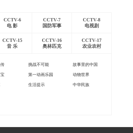
[朝闻天下]陕西 “五
一”假期 热门博物馆延
长开放时间
00:00:43
CCTV-6
CCTV-7
CCTV-8
[朝闻天下]北京 “微风
电 影
国防军事
电视剧
露台计划”激活核心区
消费新场景
00:01:49
CCTV-15
CCTV-16
CCTV-17
音 乐
奥林匹克
农业农村
[朝闻天下]新闻速览
00:02:16
流传
挑战不可能
故事里的中国
[朝闻天下]阿联酋宣布
家宝
第一动画乐园
动物世界
将退出欧佩克及“欧佩
克+”
00:00:18
苑
生活提示
中华民族
[朝闻天下]国际油价28
日显著上涨
00:00:25
[朝闻天下]世行预测今
年全球能源价格将上
涨24%
00:00:28