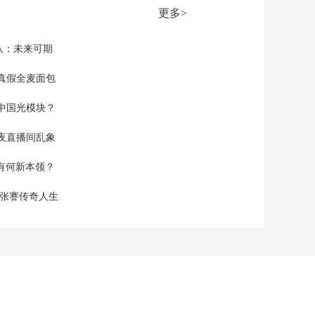
部 对不合理低价游等
更多>
问题持续开展整治行
00:00:44
动
[朝闻天下]“两新”政策
队：未来可期
实施两年以来 有效拉
动投资增长 激发消费
真假全麦面包
00:02:22
活力
[朝闻天下]人力资源社
中国光模块？
会保障部 我国已培育
300多条产教评技能生
00:01:27
夜直播间乱象
态链
[朝闻天下]一线调研
空有何新本领？
尚未通航 平陆运河经
济带为何提前升温
00:03:56
现张謇传奇人生
[朝闻天下]“五一”假期
全社会跨区域人员流
动量预计超15亿人次
00:02:16
[朝闻天下]交通运输部
推广“手机+”无卡便捷
通行模式
00:01:42