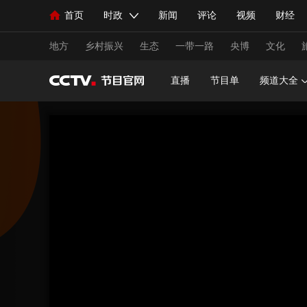
首页
时政
新闻
评论
视频
财经
人民领袖习近平
直播
海外频道
片库
iPanda
栏目大全
联播+
English
中国领导人
节目单
Монгол
听音
央视快评
微视频
习
地方
乡村振兴
生态
一带一路
央博
文化
直播
节目单
频道大全
总台春晚
网络春晚
共产党员网
秧纪录
新闻
国内
国际
评论
经济
军事
人民领袖习近平
联播+
热解读
天天学习
视频
小央视频
小央直播
直播中国
熊猫
现场
前线
比划
快看
蓝海中国
新兵
体育
直播
竞猜
2026年世界杯
2026年
VIP会员
CCTV奥林匹克频道
生活体育大会