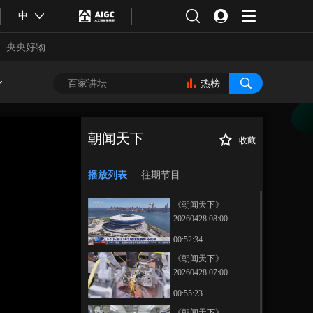
中
央央好物
热榜
朝闻天下
收藏
[朝闻天下]新闻速
正在播放
览
播放列表
往期节目
《朝闻天下》
20260428 08:00
00:52:34
《朝闻天下》
20260428 07:00
合体育
亚冬会
00:55:23
《朝闻天下》