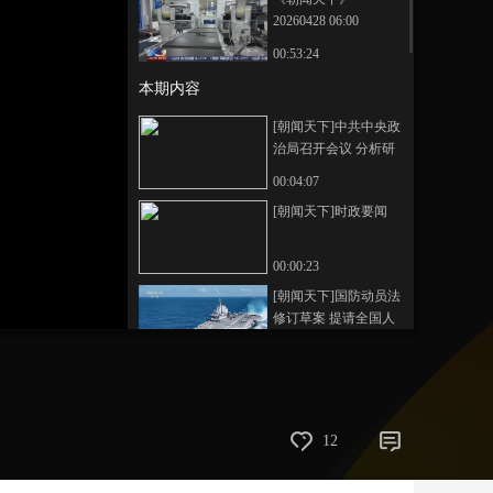
20260428 06:00
艺术
汽车
数智
5G
产业+
00:53:24
时尚
天气
才艺
网展
央央好物
本期内容
[朝闻天下]中共中央政
治局召开会议 分析研
究当前经济形势和经
00:04:07
济工作 中共中央总书
[朝闻天下]时政要闻
记习近平主持会议
00:00:23
[朝闻天下]国防动员法
修订草案 提请全国人
大常委会会议审议
00:01:37
[朝闻天下]我国拟修订
企业国有资产法 以立
法引领保障国资国企
00:01:28
12
改革发展
[朝闻天下]长江生态环
境保护民主监督 在长