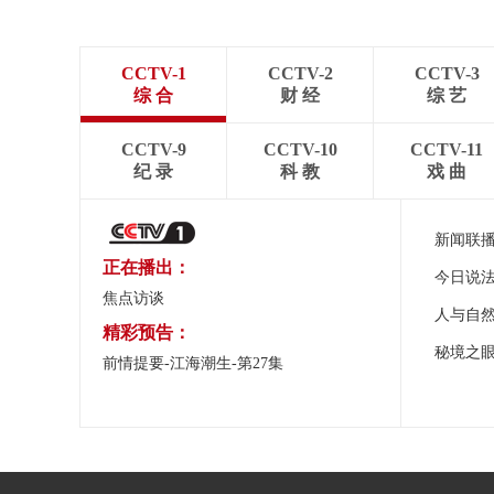
CCTV-1
CCTV-2
CCTV-3
综 合
财 经
综 艺
CCTV-9
CCTV-10
CCTV-11
纪 录
科 教
戏 曲
新闻联
正在播出：
今日说
焦点访谈
人与自
精彩预告：
秘境之
前情提要-江海潮生-第27集