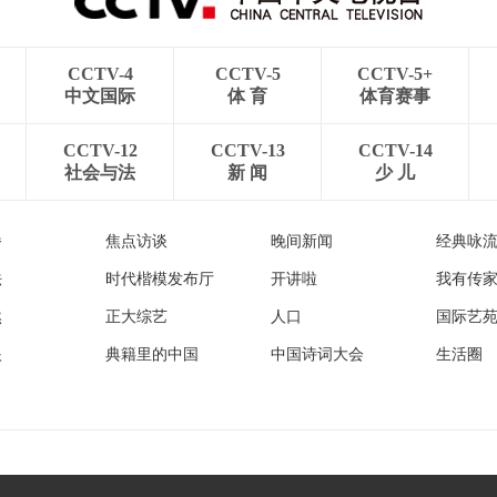
CCTV-4
CCTV-5
CCTV-5+
中文国际
体 育
体育赛事
CCTV-12
CCTV-13
CCTV-14
社会与法
新 闻
少 儿
播
焦点访谈
晚间新闻
经典咏
法
时代楷模发布厅
开讲啦
我有传
然
正大综艺
人口
国际艺
眼
典籍里的中国
中国诗词大会
生活圈