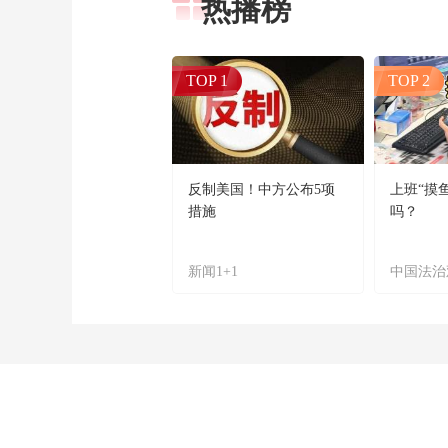
热播榜
TOP 1
TOP 2
反制美国！中方公布5项
上班“摸
措施
吗？
新闻1+1
中国法治