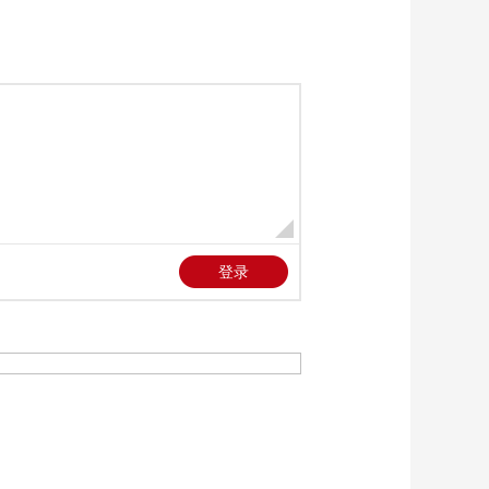
江国家文化公园触摸
00:04:40
长江碧水
[朝闻天下]长江生态环
境保护民主监督 同心
守护一江碧水 民主监
00:05:26
督贡献智慧力量
[朝闻天下]长江生态环
境保护民主监督 助推
中华民族母亲河焕发
00:01:50
新活力
[朝闻天下]工业和信息
化部 我国云服务企业
全球建设150多个数据
00:01:13
中心
[朝闻天下]市场监管总
局 我国服务业国家标
准已超7000项
00:01:04
[朝闻天下]文化和旅游
部 鼓励各地因地制宜
延长热门景区营业时
00:01:51
间
[朝闻天下]文化和旅游