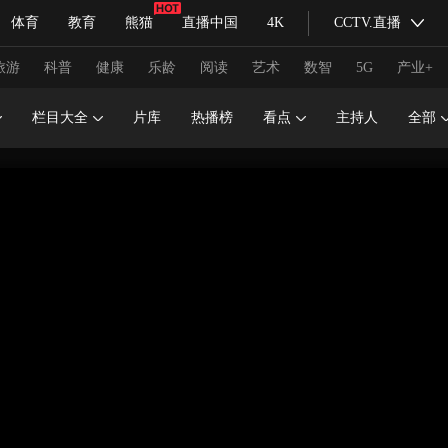
体育
教育
熊猫
直播中国
4K
CCTV.直播
式妙语
主持人
下载央视影音
热解读
天天学习
旅游
科普
健康
乐龄
阅读
艺术
数智
5G
产业+
栏目大全
片库
热播榜
看点
主持人
全部
纪录片网
国家大剧院
大型活动
科技
法治
文娱
人物
公益
图片
习式妙语
央视快评
央视网评
光华锐评
锋面
频道
VR/AR
4K专区
全景新闻
请入列
人生第一次
人生第二次
冬奥会
CBA
NBA
中超
国足
国际足球
网球
综
体育江湖
文化体育
冰雪道路
足球道路