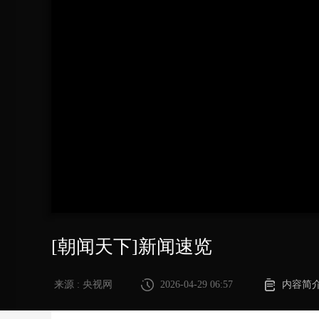
财经
教育
乡村振兴
生态环境
一带一路
大国智造
大国展会
大国保险
云顶对话
CCTV.节目官网
直播
节目单
栏目
片库
[朝闻天下]新闻速览
来源 : 央视网
2026-04-29 06:57
内容简