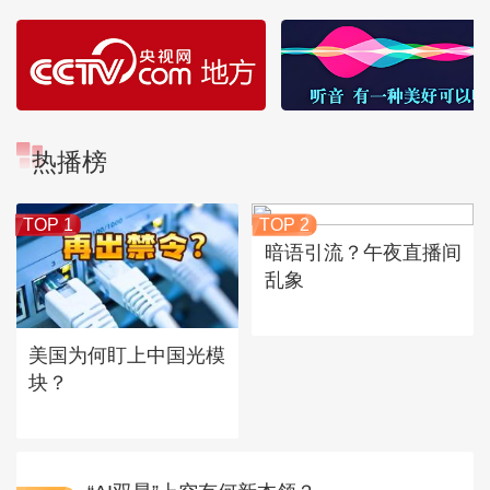
热播榜
TOP 1
TOP 2
暗语引流？午夜直播间
乱象
美国为何盯上中国光模
块？