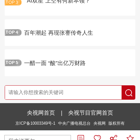
“AI双星”上空有何新本领？
TOP
3
百年潮起 再现张謇传奇人生
TOP
4
一醋一面 “酸”出亿万财路
TOP
5
央视网首页
|
央视节目官网首页
京ICP备10003349号-1
中央广播电视总台
央视网
版权所有