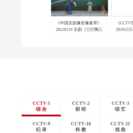
《中国京剧像音像集萃》
《CCT
20210119 京剧《三打陶三
20191
春》
（访谈）
CCTV-1
CCTV-2
CCTV-3
综 合
财 经
综 艺
CCTV-9
CCTV-10
CCTV-11
纪 录
科 教
戏 曲