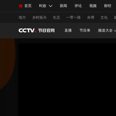
首页
时政
新闻
评论
视频
财经
人民领袖习近平
直播
海外频道
片库
iPanda
栏目大全
联播+
English
中国领导人
节目单
Монгол
听音
央视快评
微视频
习
地方
乡村振兴
生态
一带一路
央博
文化
直播
节目单
频道大全
总台春晚
网络春晚
共产党员网
秧纪录
新闻
国内
国际
评论
经济
军事
人民领袖习近平
联播+
热解读
天天学习
视频
小央视频
小央直播
直播中国
熊猫
现场
前线
比划
快看
蓝海中国
新兵
体育
直播
竞猜
2026年世界杯
2026年
VIP会员
CCTV奥林匹克频道
生活体育大会