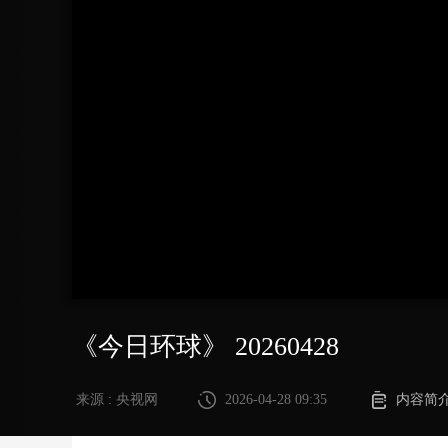
财经
教育
乡村振兴
生态环境
一带一路
大国智造
大国展会
大国保险
云顶对话
CCTV.节目官网
直播
节目单
栏目
片库
《今日环球》 20260428
来源 : 央视网
2026-04-28 09:35
内容简