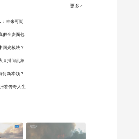
多家美国廉价航空公
更多>
司寻求政府资金纾困
00:01:33
[今日环球]俄大幅扩大
队：未来可期
禁止入境人员名单以
回应欧盟制裁
真假全麦面包
00:01:32
[今日环球]土耳其称正
中国光模块？
推动乌克兰问题领导
人级别会谈
00:01:50
夜直播间乱象
[今日环球]美国白宫记
空有何新本领？
者协会晚宴发生枪击
事件
00:01:30
现张謇传奇人生
[今日环球]美国白宫记
者协会晚宴发生枪击
事件 美国特勤局被要
00:00:57
求就枪击事件作简报
[今日环球]日本民众抗
议武器出口与政府修
宪动向
00:02:37