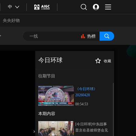
中
央央好物
热榜
今日环球
收藏
《今日环球》
正在播放
20260428
往期节目
《今日环球》
20260428
00:54:53
本期内容
合体育
亚冬会
[今日环球]中东战事
普京在圣彼得堡会见