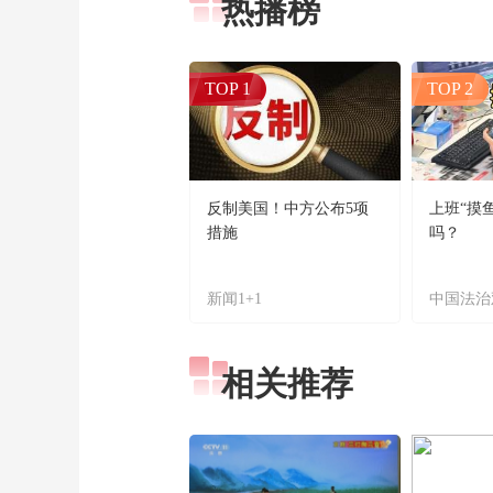
热播榜
TOP 1
TOP 2
反制美国！中方公布5项
上班“摸
措施
吗？
新闻1+1
中国法治
相关推荐