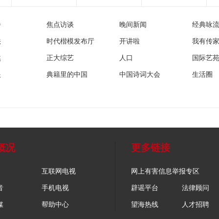
播
焦点访谈
晚间新闻
经典咏
法
时代楷模发布厅
开讲啦
我有传
然
正大综艺
人口
国际艺
眼
典籍里的中国
中国诗词大会
生活圈
概况
更多链接
互联网电视
网上有害信息举报专区
音
手机电视
辟谣平台
法律顾问
媒
帮助中心
望海热线
人才招聘