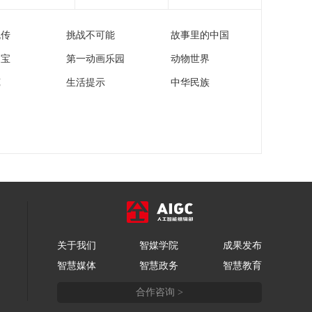
[今日环球]航天主
题“跟着电影做科普”项
流传
挑战不可能
故事里的中国
目启动
00:02:05
家宝
第一动画乐园
动物世界
[今日环球]今年一季度
中国工业经济稳步回
苑
生活提示
中华民族
升
00:00:21
[今日环球]商务部：一
季度中国批发和零售
业发展开局良好
00:00:24
[今日环球]海关总署公
布24条措施促进综合
保税区扩能提质
00:00:22
[今日环球]农业农村
部：全国春播进展顺
关于我们
智媒学院
成果发布
利
00:00:20
智慧媒体
智慧政务
智慧教育
[今日环球]民政部：出
合作咨询 >
台措施进一步规范慈
善活动