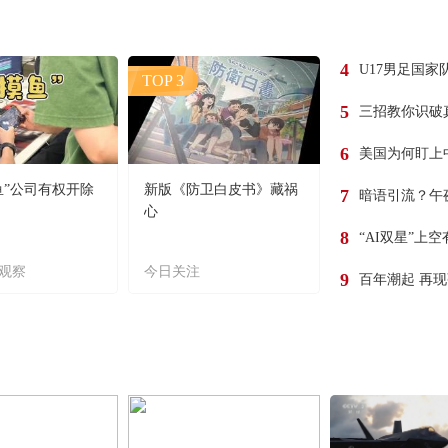
4
U17男足国家
TOP 3
5
三招教你识破
6
美国为何盯上
鱼”公司有权开除
新版《防卫白皮书》藏祸
7
暗语引流？午
心
8
“AI双星”上
观察
今日关注
9
百年潮起 再