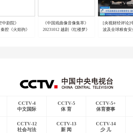
V空中剧院》
《中国戏曲像音像集萃》
[央视财经评论]
225 秦腔《火焰驹》
20231012 越剧《红楼梦》
波及全球粮食安
织接连示警
CCTV-4
CCTV-5
CCTV-5+
中文国际
体 育
体育赛事
CCTV-12
CCTV-13
CCTV-14
社会与法
新 闻
少 儿