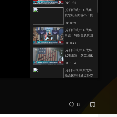
伊朗外长
00:01:24
艺术
汽车
数智
5G
产业+
[今日环球]中东战事
俄总统新闻秘书：俄
时尚
天气
才艺
网展
央央好物
方愿就伊朗战事展开
00:00:39
斡旋
[今日环球]中东战事
白宫：特朗普及其国
安团队开会讨论伊朗
00:00:43
谈判新方案
[今日环球]中东战事
记者观察：多重因素
交织 伊美对峙进入复
00:01:54
杂阶段
[今日环球]中东战事
联合国呼吁通过外交
手段解决冲突
00:00:52
[今日环球]中东战事
联合国秘书长敦促开
放霍尔木兹海峡
00:00:54
15
[今日环球]中东战事
中方在安理会海上安