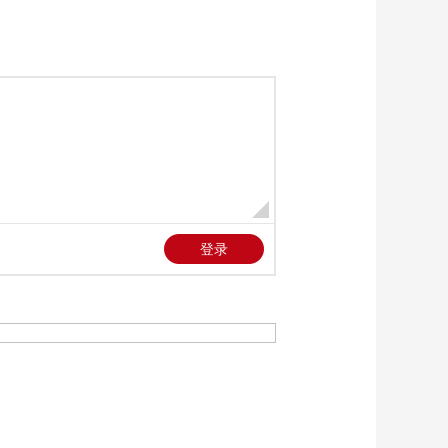
全问题公开辩论会上
00:02:23
指出 滥用军事手段无
[今日环球]中东战事
法从根本上化解安全
伊朗外长展开穿梭访
风险
问 俄称愿就伊朗战事
00:02:09
展开斡旋
[今日环球]中东战事
白宫证实特朗普及其
国安团队开会讨论伊
00:02:18
朗谈判新方案
[今日环球]中东战事
以军称打击黎巴嫩贝
卡谷地和黎南部真主
00:01:54
党目标
[今日环球]中东战事
英政府将开会评估中
东局势对其经济的影
00:00:45
响
[今日环球]中东战事
国际油价27日上涨
00:00:26
[今日环球]中东战事