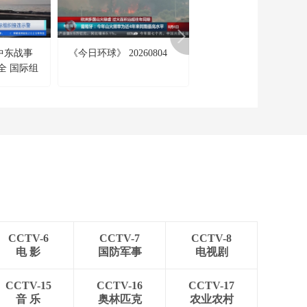
[今日环球]警惕！日
本“大佐”要回来了？
00:02:15
中东战事
《今日环球》 20260804
[交易时间]股市大头条 
[今日环球]“五一”假期
全 国际组
年前八个月工业经济增
临近 各地推出特色文
旅活动
快于年初预期
00:03:19
[今日环球]南方强降雨
持续 广西局地特大暴
雨
00:03:24
[今日环球]南方强降雨
持续 这些安全常识要
牢记
00:02:28
[今日环球]国家安全
部：别让虚拟定位沦
CCTV-6
CCTV-7
CCTV-8
为境外窃密的隐形工
00:02:41
电 影
国防军事
电视剧
具
[今日环球]网红儿童玩
具功率超标 选购要当
CCTV-15
CCTV-16
CCTV-17
心
音 乐
奥林匹克
农业农村
00:04:10