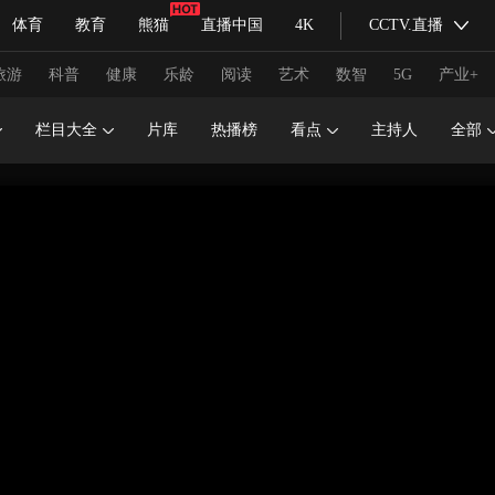
体育
教育
熊猫
直播中国
4K
CCTV.直播
式妙语
主持人
下载央视影音
热解读
天天学习
旅游
科普
健康
乐龄
阅读
艺术
数智
5G
产业+
栏目大全
片库
热播榜
看点
主持人
全部
纪录片网
国家大剧院
大型活动
科技
法治
文娱
人物
公益
图片
习式妙语
央视快评
央视网评
光华锐评
锋面
频道
VR/AR
4K专区
全景新闻
请入列
人生第一次
人生第二次
冬奥会
CBA
NBA
中超
国足
国际足球
网球
综
体育江湖
文化体育
冰雪道路
足球道路