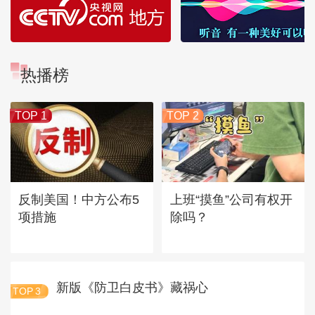
热播榜
TOP 1
TOP 2
反制美国！中方公布5
上班“摸鱼”公司有权开
项措施
除吗？
新版《防卫白皮书》藏祸心
TOP
3