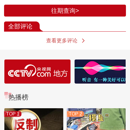
快结束 美国将取胜
坦递交停战条
往期查询>
全部评论
查看更多评论
热播榜
TOP 1
TOP 2