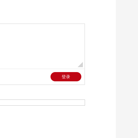
三招教你识破真假全
麦面包
健康之路
美国为何盯上中国光
模块？
今日亚洲
暗语引流？午夜直播
间乱象
法治在线
“AI双星”上空有何新
本领？
共同关注
百年潮起 再现张謇传
奇人生
文化十分
一醋一面 “酸”出亿万
财路