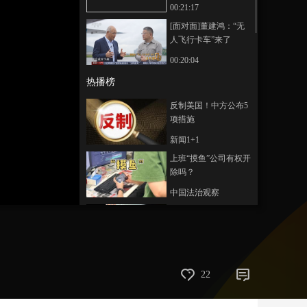
00:21:17
艺术
汽车
数智
5G
产业+
[面对面]董建鸿：“无
人飞行卡车”来了
时尚
天气
才艺
网展
央央好物
00:20:04
热播榜
反制美国！中方公布5
项措施
新闻1+1
上班“摸鱼”公司有权开
除吗？
中国法治观察
新版《防卫白皮书》
藏祸心
今日关注
U17男足国家队：未来
22
可期
足球之夜