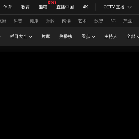
体育
教育
熊猫
直播中国
4K
CCTV.直播
式妙语
主持人
下载央视影音
热解读
天天学习
旅游
科普
健康
乐龄
阅读
艺术
数智
5G
产业+
栏目大全
片库
热播榜
看点
主持人
全部
纪录片网
国家大剧院
大型活动
科技
法治
文娱
人物
公益
图片
习式妙语
央视快评
央视网评
光华锐评
锋面
频道
VR/AR
4K专区
全景新闻
请入列
人生第一次
人生第二次
冬奥会
CBA
NBA
中超
国足
国际足球
网球
综
体育江湖
文化体育
冰雪道路
足球道路