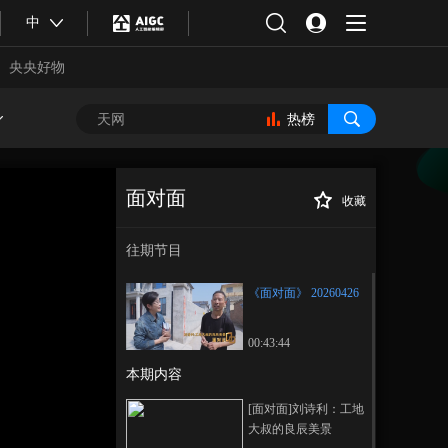
中
央央好物
热榜
面对面
收藏
《面对面》
正在播放
20260426
往期节目
《面对面》 20260426
00:43:44
本期内容
合体育
亚冬会
[面对面]刘诗利：工地
大叔的良辰美景