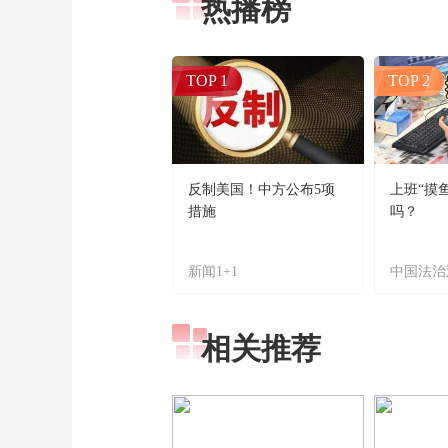
热播榜
TOP 1
TOP 2
反制美国！中方公布5项
上班“摸
措施
吗？
新闻1+1
中国法治
相关推荐