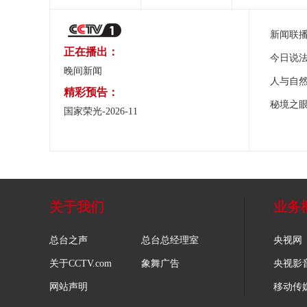
新闻联
正在播出：
今日说
晚间新闻
人与自
精彩预告：
秘境之
国家荣光-2026-11
关于我们
业务
总台之声
总台总经理室
央视网
关于CCTV.com
象舞广告
央视影
网站声明
移动传