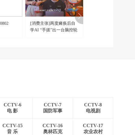
0802
[消费主张]两度瘫痪后自
[向前向前向前]《光荣
学AI “手搓”出一台脑控轮
赴》 演唱：王宁 孟丹 
椅
CCTV-6
CCTV-7
CCTV-8
电 影
国防军事
电视剧
CCTV-15
CCTV-16
CCTV-17
音 乐
奥林匹克
农业农村