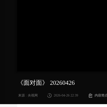
财经
教育
乡村振兴
生态环境
一带一路
大国智造
大国展会
大国保险
云顶对话
CCTV.节目官网
直播
节目单
栏目
片库
《面对面》 20260426
来源 : 央视网
2026-04-26 22:39
内容简