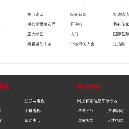
播
焦点访谈
晚间新闻
经典咏
法
时代楷模发布厅
开讲啦
我有传
然
正大综艺
人口
国际艺
眼
典籍里的中国
中国诗词大会
生活圈
概况
更多链接
互联网电视
网上有害信息举报专区
音
手机电视
辟谣平台
法律顾问
媒
帮助中心
望海热线
人才招聘