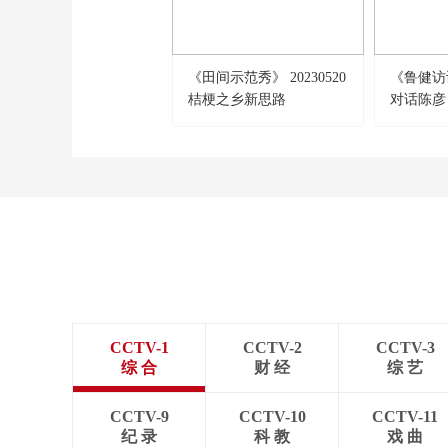
《田间示范秀》 20230520
《鲁健访谈》
桔梗之乡新思路
对话陈彦
CCTV-1
CCTV-2
CCTV-3
综 合
财 经
综 艺
CCTV-9
CCTV-10
CCTV-11
纪 录
科 教
戏 曲