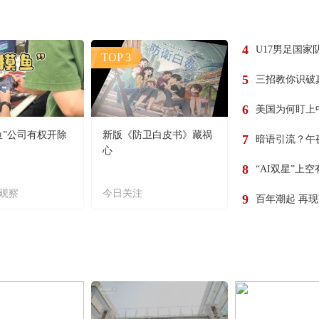
4
U17男足国家
TOP 3
5
三招教你识破
6
美国为何盯上
鱼”公司有权开除
新版《防卫白皮书》藏祸
7
暗语引流？午
心
8
“AI双星”上
观察
今日关注
9
百年潮起 再