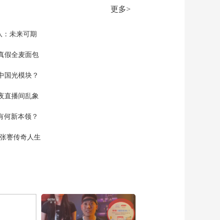
生财有道
更多>
队：未来可期
真假全麦面包
中国光模块？
夜直播间乱象
空有何新本领？
现张謇传奇人生