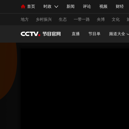
首页
时政
新闻
评论
视频
财经
人民领袖习近平
直播
海外频道
片库
iPanda
栏目大全
联播+
English
中国领导人
节目单
Монгол
听音
央视快评
微视频
习
地方
乡村振兴
生态
一带一路
央博
文化
直播
节目单
频道大全
总台春晚
网络春晚
共产党员网
秧纪录
新闻
国内
国际
评论
经济
军事
人民领袖习近平
联播+
热解读
天天学习
视频
小央视频
小央直播
直播中国
熊猫
现场
前线
比划
快看
蓝海中国
新兵
体育
直播
竞猜
2026年世界杯
2026年
VIP会员
CCTV奥林匹克频道
生活体育大会