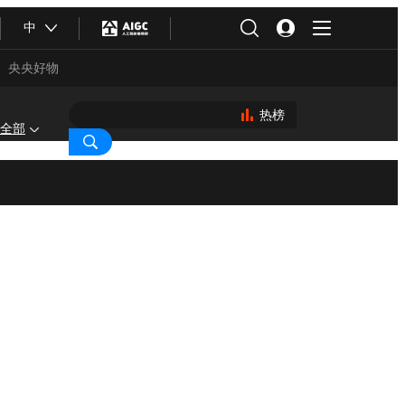
中
央央好物
热榜
全部
合体育
亚冬会