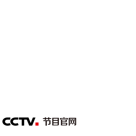
财经
教育
乡村振兴
生态环境
一带一路
大国智造
大国展会
大国保险
云顶对话
CCTV.节目官网
直播
节目单
栏目
片库