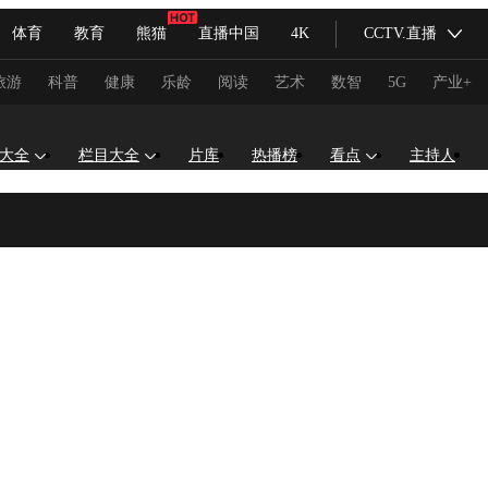
体育
教育
熊猫
直播中国
4K
CCTV.直播
式妙语
主持人
下载央视影音
热解读
天天学习
旅游
科普
健康
乐龄
阅读
艺术
数智
5G
产业+
纪录片网
国家大剧院
大型活动
大全
栏目大全
片库
热播榜
看点
主持人
科技
法治
文娱
人物
公益
图片
习式妙语
央视快评
央视网评
光华锐评
锋面
频道
VR/AR
4K专区
全景新闻
请入列
人生第一次
人生第二次
冬奥会
CBA
NBA
中超
国足
国际足球
网球
综
体育江湖
文化体育
冰雪道路
足球道路