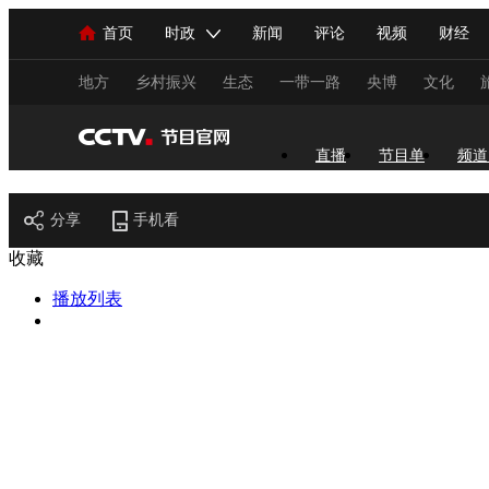
首页
时政
新闻
评论
视频
财经
人民领袖习近平
直播
海外频道
片库
iPanda
栏目大全
联播+
English
中国领导人
节目单
Монгол
听音
央视快评
微视频
习
地方
乡村振兴
生态
一带一路
央博
文化
总台春晚
网络春晚
共产党员网
秧纪录
直播
节目单
频道
节目官网
分享
手机看
新闻
国内
国际
评论
经济
军事
收藏
人民领袖习近平
联播+
热解读
天天学习
播放列表
视频
小央视频
小央直播
直播中国
熊猫
现场
前线
比划
快看
蓝海中国
新兵
体育
直播
竞猜
2026年世界杯
2026年
VIP会员
CCTV奥林匹克频道
生活体育大会