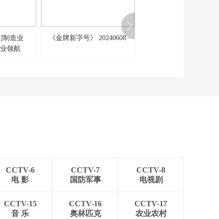
[天下财经]中东局势扰
动全球市场 德国工商
总会警告：中东战事
00:01:11
给德企带来巨大成本
]制造业
《金牌新字号》 20240608
《直通未来》 20260110
[天下财经]中东局势扰
上涨
产业领航
大国新材·重塑未来的透
动全球市场 德国政府
大幅调低今明两年经
革命
00:00:41
济增长预期
[天下财经]中东局势扰
动全球市场 英国：能
源价格大涨推动3月
00:00:40
CPI同比上涨3.3%
[天下财经]中东局势扰
动全球市场 叙利亚天
然气短缺 民众做饭愈
00:01:59
发艰难
[天下财经]中东局势扰
动全球市场 能源运输
CCTV-6
CCTV-7
CCTV-8
受阻 日本石脑油短缺
00:03:09
电 影
国防军事
电视剧
[天下财经]美股标普和
纳指创新高 分析人士
CCTV-15
CCTV-16
CCTV-17
称地缘政治不确定性
音 乐
奥林匹克
农业农村
00:03:31