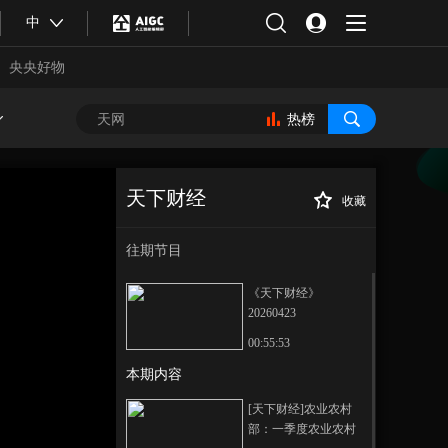
中
央央好物
热榜
天下财经
收藏
[天下财经]奋进“十
正在播放
五五”·壮大新兴产业 新材料：
往期节目
从超薄高强到智能互动 微毫之
材筑就新动能
《天下财经》
20260423
00:55:53
本期内容
合体育
亚冬会
[天下财经]农业农村
部：一季度农业农村