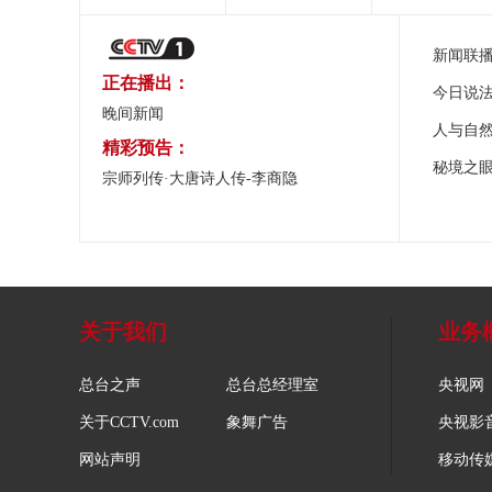
新闻联
正在播出：
今日说
晚间新闻
人与自
精彩预告：
秘境之
宗师列传·大唐诗人传-李商隐
关于我们
业务
总台之声
总台总经理室
央视网
关于CCTV.com
象舞广告
央视影
网站声明
移动传