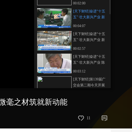
经济保持良好发展势
00:02:00
头
艺术
汽车
数智
5G
产业+
[天下财经]奋进“十五
五”·壮大新兴产业 新
时尚
天气
才艺
网展
央央好物
材料：从超薄高强到
00:04:07
智能互动 微毫之材筑
[天下财经]奋进“十五
就新动能
五”·壮大新兴产业 新
材料为下游新兴产业
00:02:57
跨越式发展注入强劲
[天下财经]奋进“十五
动能
五”·壮大新兴产业 陈
光院士：产业发展需
00:03:12
求牵引 材料创新从广
[天下财经]第139届广
泛探索变精准突破
交会第二期今天开展
00:00:23
 微毫之材筑就新动能
[天下财经]跟着电影去
旅游 解锁北京美景美
食
00:01:48
11
[天下财经]河南郑州：
水上夜游活动人气高