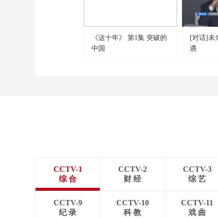
《这十年》 第1集 突破的
[对话]
中国
遇
CCTV-1
CCTV-2
CCTV-3
综 合
财 经
综 艺
CCTV-9
CCTV-10
CCTV-11
纪 录
科 教
戏 曲