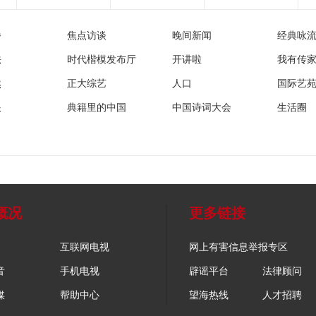
播
焦点访谈
晚间新闻
经典咏
法
时代楷模发布厅
开讲啦
我有传
然
正大综艺
人口
国际艺
眼
典籍里的中国
中国诗词大会
生活圈
概况
更多链接
互联网电视
网上有害信息举报专区
音
手机电视
辟谣平台
法律顾问
媒
帮助中心
望海热线
人才招聘