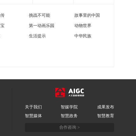
催生买入机会
[天下财经]欧盟批准向
乌克兰提供900亿欧元
流传
挑战不可能
故事里的中国
贷款方案
00:00:48
家宝
第一动画乐园
动物世界
[天下财经]野火火势加
剧 美国佐治亚州超50
苑
生活提示
中华民族
处房屋被毁
00:01:32
[天下财经]美国佛罗里
达州就校园枪击事件
调查OpenAI
00:01:37
[天下财经]特斯拉一季
度财报发布 自由现金
流大超预期
00:02:16
[天下财经]美国国防部
宣布美海军部长“即刻
关于我们
智媒学院
成果发布
离职”
00:01:04
智慧媒体
智慧政务
智慧教育
[天下财经]露露乐蒙宣
合作咨询 >
布海蒂·奥尼尔为新任
首席执行官