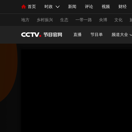
首页
时政
新闻
评论
视频
财经
人民领袖习近平
直播
海外频道
片库
iPanda
栏目大全
联播+
English
中国领导人
节目单
Монгол
听音
央视快评
微视频
习
地方
乡村振兴
生态
一带一路
央博
文化
直播
节目单
频道大全
总台春晚
网络春晚
共产党员网
秧纪录
新闻
国内
国际
评论
经济
军事
人民领袖习近平
联播+
热解读
天天学习
视频
小央视频
小央直播
直播中国
熊猫
现场
前线
比划
快看
蓝海中国
新兵
体育
直播
竞猜
2026年世界杯
2026年
VIP会员
CCTV奥林匹克频道
生活体育大会