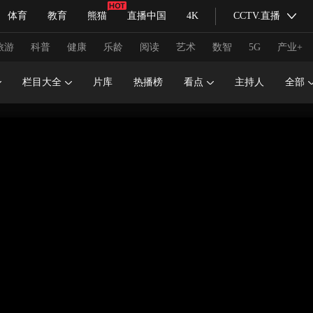
体育
教育
熊猫
直播中国
4K
CCTV.直播
式妙语
主持人
下载央视影音
热解读
天天学习
旅游
科普
健康
乐龄
阅读
艺术
数智
5G
产业+
栏目大全
片库
热播榜
看点
主持人
全部
纪录片网
国家大剧院
大型活动
科技
法治
文娱
人物
公益
图片
习式妙语
央视快评
央视网评
光华锐评
锋面
频道
VR/AR
4K专区
全景新闻
请入列
人生第一次
人生第二次
冬奥会
CBA
NBA
中超
国足
国际足球
网球
综
体育江湖
文化体育
冰雪道路
足球道路