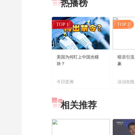
热播榜
TOP 1
TOP 2
美国为何盯上中国光模
暗语引流
块？
象
今日亚洲
法治在线
相关推荐