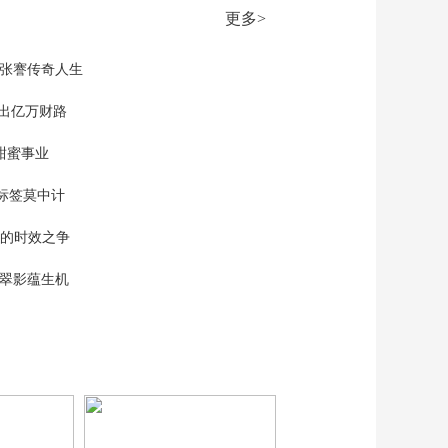
掉一利用技术抢医院
更多>
专家号犯罪团伙
00:03:13
[天下财经]关注中东局
现张謇传奇人生
势 伊朗称美方实施封
锁等行为是谈判主要
”出亿万财路
00:01:08
障碍
[天下财经]关注中东局
甜蜜事业
势 记者观察：伊朗对
美不信任 谈判前景仍
00:01:35
标签莫中计
充满不确定性
[天下财经]关注中东局
单的时效之争
势 黎以将再度在美对
话 黎寻求延长停火期
00:01:23
漠翠影蕴生机
限
[天下财经]中东局势扰
动全球市场 22日国际
油价显著上涨
00:00:27
[天下财经]中东局势扰
动全球市场 欧盟委员
会公布“加速欧盟”方案
00:01:35
应对能源危机