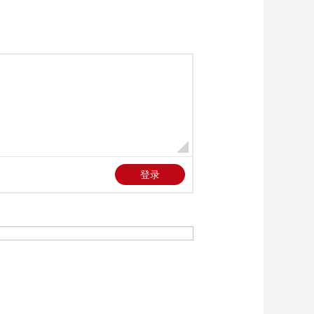
00:01:16
[天下财经]人民海军成
立77周年 青岛舰艇开
放活动举行
00:01:13
[天下财经]广东茂名：
特早熟荔枝上市 供不
应求
00:01:16
[天下财经]广东广州：
进口泰国榴莲进入上
市高峰
00:01:10
[天下财经]新疆：阿禾
公路清雪除障 全力保
障春夏季旅游
00:01:08
[天下财经]广西：海警
查获一起海洋非法倾
废案件
00:01:43
[天下财经]上海警方打