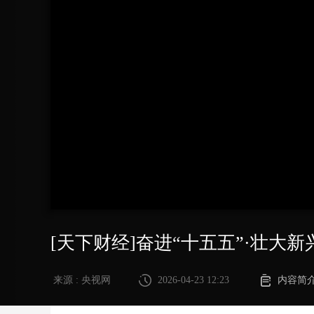
财经
教育
乡村振兴
生态环境
一带一路
大国智造
大国展会
大国保险
云顶对话
CCTV.节目官网
直播
节目单
栏目
片库
[天下财经]奋进“十五五”·壮大
来源 : 央视网
2026-04-23 12:23
内容简