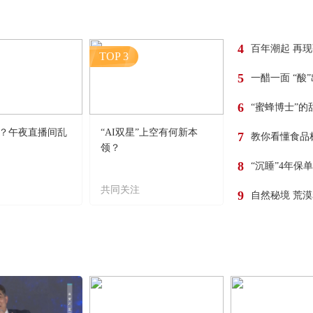
4
百年潮起 再
TOP 3
5
一醋一面 “酸
6
“蜜蜂博士”的
？午夜直播间乱
“AI双星”上空有何新本
7
教你看懂食品
领？
8
“沉睡”4年保
共同关注
9
自然秘境 荒