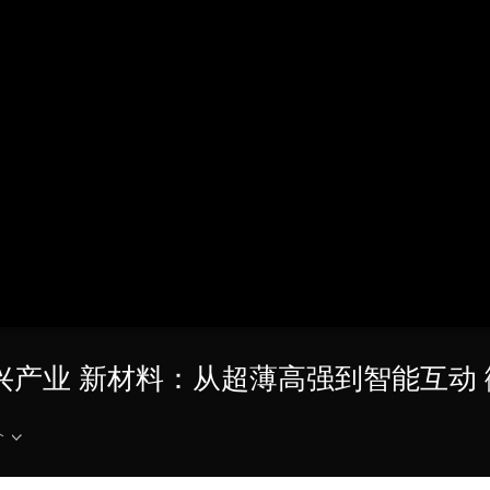
央博
非遗
文化
旅游
科普
健康
乐龄
阅读
云起
超级工厂
智敬中国
全民健康
颜选攻略
海洋
热播榜
总台企业白名单
新兴产业 新材料：从超薄高强到智能互动
介