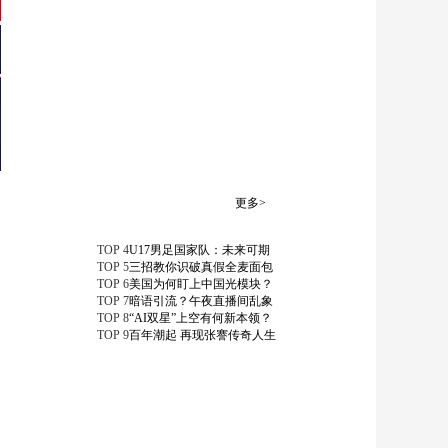
欧洲三国要求欧盟讨
论暂停与以联系国协
00:01:37
议 未获足够支持
[今日环球]中东战事
联合国和欧盟发布评
估报告 报告称未来十
00:00:28
年重建加沙需714亿美
[今日环球]普京：将继
元
续推进建立俄乌接壤
地带安全区
00:00:23
更多>
[今日环球]乌方称“友
谊”输油管道已具备恢
TOP
4
U17男足国家队：未来可期
复运行条件
TOP
5
三招教你识破真假全麦面包
00:00:54
TOP
6
美国为何盯上中国光模块？
[今日环球]日本修改武
TOP
7
暗语引流？午夜直播间乱象
器出口规则 允许杀伤
TOP
8
“AI双星”上空有何新本领？
TOP
9
百年潮起 再现张謇传奇人生
性武器出口
00:01:41
[今日环球]日本修改武
器出口规则 允许杀伤
性武器出口 日媒：此
00:02:04
举加剧外界对地区紧