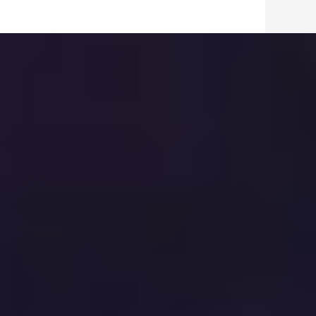
色预警
[今日环球]国家防总办
公室部署重点地区防
汛抢险救灾工作
00:00:22
[今日环球]庆祝人民海
军成立77周年 海军舰
艇开放活动举行
00:01:40
[今日环球]国家安全
部：AI“投毒”手段隐
蔽 链条日趋完整
00:02:33
[今日环球]第十三批在
韩志愿军烈士遗骸今
回国 国之重器 护航忠
00:04:13
魂
[今日环球]“卧铺大
巴”卷土重来 违规改装
谁来管？
00:03:13
[今日环球]各地举行多
彩活动 打造沉浸式春
日文旅新体验