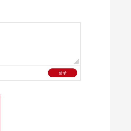
突破美军封锁停靠伊
00:01:46
朗港口
[今日环球]中东战事
伊朗航空公司计划今
天起恢复国内航班
00:00:37
[今日环球]中东战事
也门胡塞武装领导
人：如敌方行动升级
00:00:25
胡塞反击力度也将升
[今日环球]中东战事
级
黎真主党与以军互指
对方违反停火协议
00:00:53
[今日环球]中东战事
黎巴嫩议长：以军应
无条件从黎巴嫩南部
00:00:21
领土撤出
[今日环球]中东战事
黎以或将开启的第二
轮谈判能否取得成
00:00:55
果？
[今日环球]中东战事