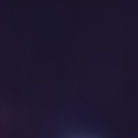
00:02:45
[今日环球]今年一季度
中国农产品质量安全
例行监测合格率98.5%
00:00:24
[今日环球]3月份民航
旅客运输量同比增长
12.1%
00:00:20
[今日环球]国内成品油
价格今年首次下调
00:00:28
[今日环球]中老500千
伏联网工程正式投产
00:00:22
[今日环球]中国首部幸
福河湖国家标准5月1
日起实施
00:00:29
[今日环球]云南新平：
红外相机拍下多种珍