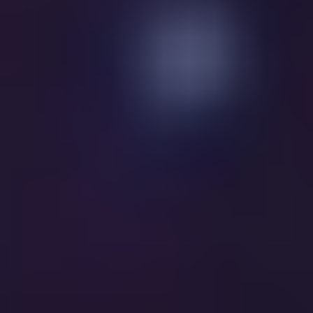
稀野生动物活动画面
00:00:27
[今日环球]壶口瀑布：
清瀑飞流与彩虹同框
00:00:27
[今日环球]云南麻栗
坡：珍稀野生动物“倭
蜂猴”误闯村民家中
00:00:25
[今日环球]德国：搁浅
座头鲸生存机会渺茫
00:00:21
[今日环球]2026年4月
22日天气预报
00:02:33