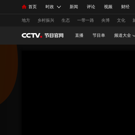
首页
时政
新闻
评论
视频
财经
人民领袖习近平
直播
海外频道
片库
iPanda
栏目大全
联播+
English
中国领导人
节目单
Монгол
听音
央视快评
微视频
习
地方
乡村振兴
生态
一带一路
央博
文化
直播
节目单
频道大全
总台春晚
网络春晚
共产党员网
秧纪录
新闻
国内
国际
评论
经济
军事
人民领袖习近平
联播+
热解读
天天学习
视频
小央视频
小央直播
直播中国
熊猫
现场
前线
比划
快看
蓝海中国
新兵
体育
直播
竞猜
2026年世界杯
2026年
VIP会员
CCTV奥林匹克频道
生活体育大会