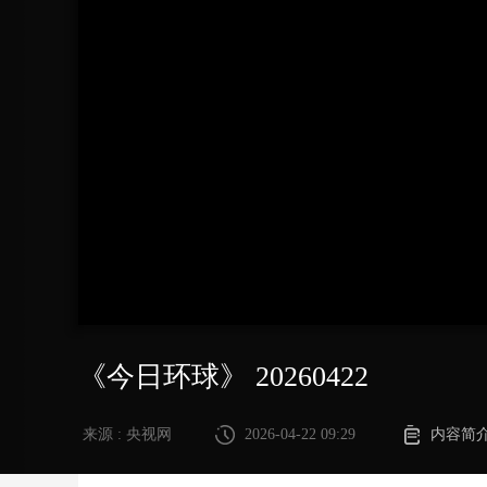
财经
教育
乡村振兴
生态环境
一带一路
大国智造
大国展会
大国保险
云顶对话
CCTV.节目官网
直播
节目单
栏目
片库
《今日环球》 20260422
来源 : 央视网
2026-04-22 09:29
内容简