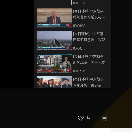
参加与美第二轮谈判
00:01:54
艺术
汽车
数智
5G
产业+
[今日环球]中东战事
特朗普称将延长与伊
时尚
天气
才艺
网展
央央好物
朗停火期限
00:00:38
[今日环球]中东战事
巴基斯坦总理：希望
美伊继续遵守停火协
00:00:47
议
[今日环球]中东战事
新闻观察：美伊分歧
巨大 互信不足 局势仍
00:02:04
可能升级
[今日环球]中东战事
专家分析：美伊谈
判“以打促谈”逻辑未变
00:01:39
[今日环球]中东战事
伊朗武装部队称已准
备好迅速回应敌人威
00:02:09
14
胁
[今日环球]中东战事
伊朗军方：一艘油轮