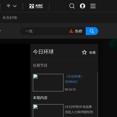
中
央央好物
热榜
今日环球
收藏
《今日环球》
正在播放
20260422
往期节目
《今日环球》
20260422
00:54:55
本期内容
合体育
亚冬会
[今日环球]中东战事
消息人士称伊朗拒绝