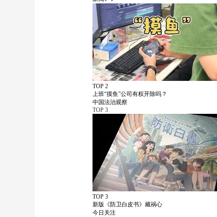
TOP 2
上班“摸鱼”公司有权开除吗？
中国法治观察
TOP
3
TOP 3
新版《防卫白皮书》藏祸心
今日关注