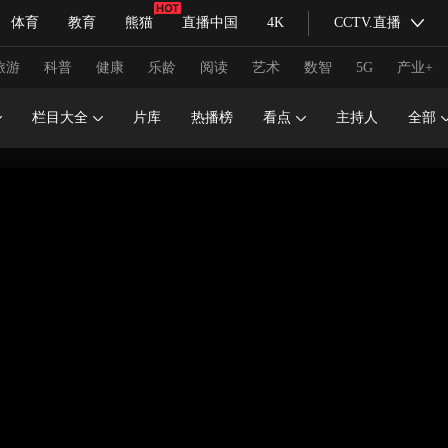
体育
教育
熊猫
直播中国
4K
CCTV.直播
式妙语
主持人
下载央视影音
热解读
天天学习
旅游
科普
健康
乐龄
阅读
艺术
数智
5G
产业+
栏目大全
片库
热播榜
看点
主持人
全部
纪录片网
国家大剧院
大型活动
科技
法治
文娱
人物
公益
图片
习式妙语
央视快评
央视网评
光华锐评
锋面
频道
VR/AR
4K专区
全景新闻
请入列
人生第一次
人生第二次
冬奥会
CBA
NBA
中超
国足
国际足球
网球
综
体育江湖
文化体育
冰雪道路
足球道路