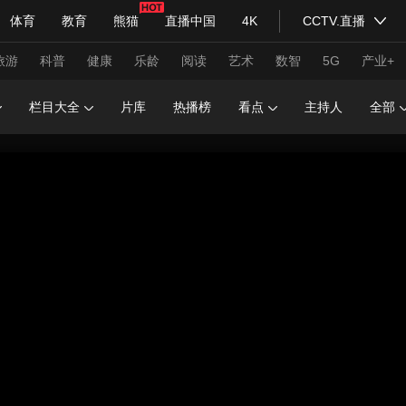
体育
教育
熊猫
直播中国
4K
CCTV.直播
式妙语
主持人
下载央视影音
热解读
天天学习
旅游
科普
健康
乐龄
阅读
艺术
数智
5G
产业+
栏目大全
片库
热播榜
看点
主持人
全部
纪录片网
国家大剧院
大型活动
科技
法治
文娱
人物
公益
图片
习式妙语
央视快评
央视网评
光华锐评
锋面
频道
VR/AR
4K专区
全景新闻
请入列
人生第一次
人生第二次
年冬奥会
CBA
NBA
中超
国足
国际足球
网球
综
体育江湖
文化体育
冰雪道路
足球道路