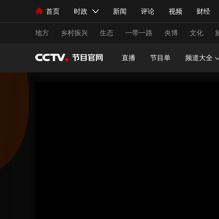
首页
时政
新闻
评论
视频
财经
人民领袖习近平
直播
海外频道
片库
iPanda
栏目大全
联播+
English
中国领导人
节目单
Монгол
听音
央视快评
微视频
习
地方
乡村振兴
生态
一带一路
央博
文化
直播
节目单
频道大全
总台春晚
网络春晚
共产党员网
秧纪录
新闻
国内
国际
评论
经济
军事
人民领袖习近平
联播+
热解读
天天学习
视频
小央视频
小央直播
直播中国
熊猫
现场
前线
比划
快看
蓝海中国
新兵
体育
直播
竞猜
2026年世界杯
2026
VIP会员
CCTV奥林匹克频道
生活体育大会