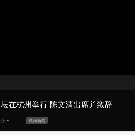
央博
非遗
文化
旅游
科普
健康
乐龄
阅读
云起
超级工厂
智敬中国
全民健康
颜选攻略
海洋
收视榜
总台企业白名单
论坛在杭州举行 陈文清出席并致辞
简介
晚间新闻