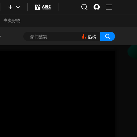
中
央央好物
热榜
合体育
亚冬会