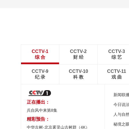
CCTV-1
CCTV-2
CCTV-3
综 合
财 经
综 艺
CCTV-9
CCTV-10
CCTV-11
纪 录
科 教
戏 曲
新闻联
正在播出：
今日说
兵自风中来第8集
人与自
精彩预告：
秘境之
中华古树-北京雾灵山古树群（4K）