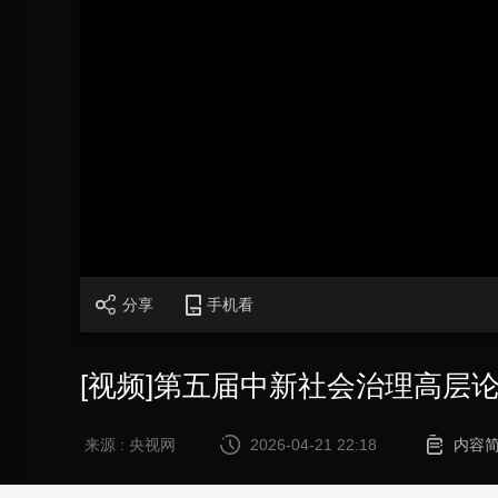
财经
教育
乡村振兴
生态环境
一带一路
大国智造
大国展会
大国保险
云顶对话
CCTV.节目官网
直播
节目单
栏目
片库
分享
手机看
[视频]第五届中新社会治理高层
来源 : 央视网
2026-04-21 22:18
内容