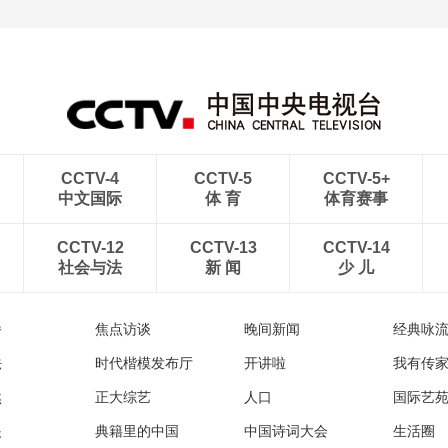
CCTV-4
CCTV-5
CCTV-5+
中文国际
体 育
体育赛事
CCTV-12
CCTV-13
CCTV-14
社会与法
新 闻
少 儿
播
焦点访谈
晚间新闻
经典咏
法
时代楷模发布厅
开讲啦
我有传
然
正大综艺
人口
国际艺
眼
典籍里的中国
中国诗词大会
生活圈