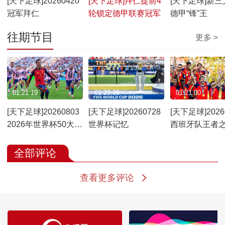
[天下足球]20260420
[天下足球]拜仁提前4
[天下足球]新三
冠军拜仁
轮锁定德甲联赛冠军
德甲“锋”王
往期节目
更多 >
01:21:19
01:20:39
01:21:00
[天下足球]20260803
[天下足球]20260728
[天下足球]2026
2026年世界杯50大名
世界杯记忆
西班牙队王者
场面
全部评论
查看更多评论