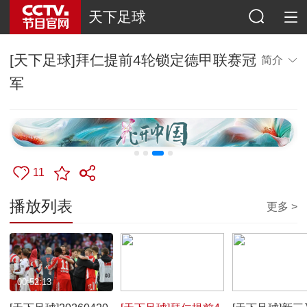
天下足球
[天下足球]拜仁提前4轮锁定德甲联赛冠
简介
军
11
播放列表
更多 >
00:52:13
00:04:31
00:05:29