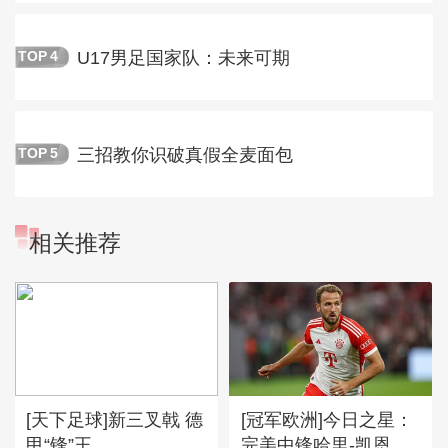
U17男足国家队：未来可期
TOP
4
三招教你识破真假全麦面包
TOP
5
相关推荐
[天下足球]新三叉戟 德
[冠军欧洲]今日之星：
甲“锋”王
完美中锋哈里-凯恩