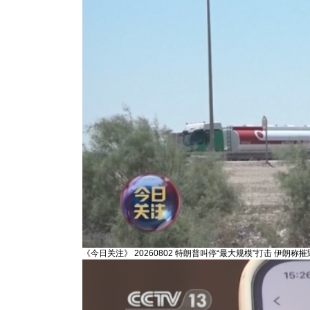
《今日关注》 20260802 特朗普叫停“最大规模”打击 伊朗称摧