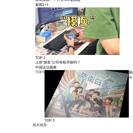
新闻1+1
TOP 2
上班“摸鱼”公司有权开除吗？
中国法治观察
TOP
3
新
今
TOP 3
相关推荐