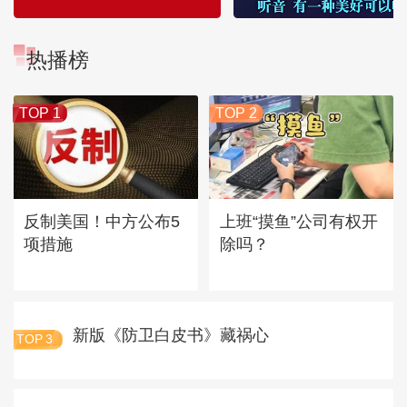
热播榜
TOP 1
TOP 2
反制美国！中方公布5
上班“摸鱼”公司有权开
项措施
除吗？
新版《防卫白皮书》藏祸心
TOP
3