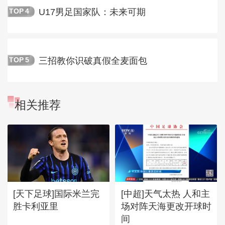
U17男足国家队：未来可期
TOP
4
三招教你识破真假全麦面包
TOP
5
相关推荐
[天下足球]国际米兰完
[中超]天气太热 人和主
胜卡利亚里
场对阵天海更改开球时
间