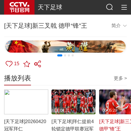
天下足球
[天下足球]新三叉戟 德甲“锋”王
简介
15
播放列表
更多 >
00:52:13
00:04:31
00:05:29
[天下足球]20260420
[天下足球]拜仁提前4
[天下足球]新三
冠军拜仁
轮锁定德甲联赛冠军
德甲“锋”王