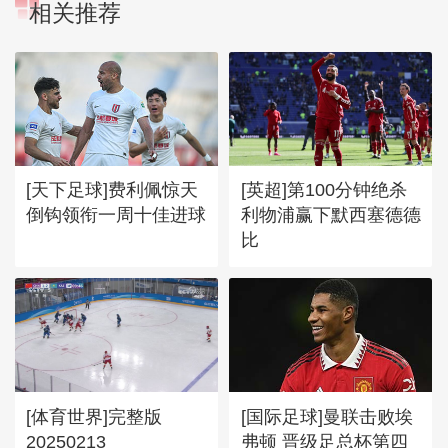
相关推荐
[天下足球]费利佩惊天
[英超]第100分钟绝杀
倒钩领衔一周十佳进球
利物浦赢下默西塞德德
比
[体育世界]完整版
[国际足球]曼联击败埃
20250213
弗顿 晋级足总杯第四