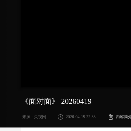
财经
教育
乡村振兴
生态环境
一带一路
大国智造
大国展会
大国保险
云顶对话
CCTV.节目官网
直播
节目单
栏目
片库
《面对面》 20260419
来源 : 央视网
2026-04-19 22:33
内容简