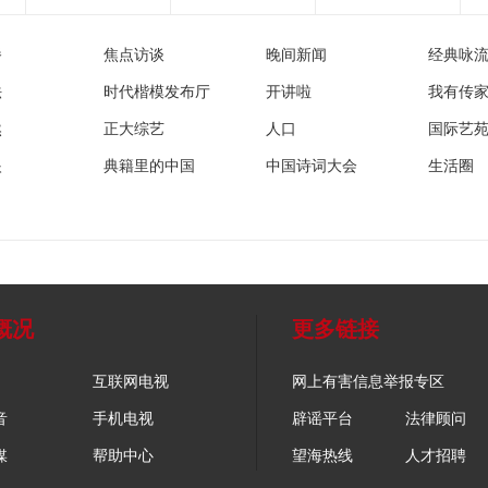
播
焦点访谈
晚间新闻
经典咏
法
时代楷模发布厅
开讲啦
我有传
然
正大综艺
人口
国际艺
眼
典籍里的中国
中国诗词大会
生活圈
概况
更多链接
互联网电视
网上有害信息举报专区
音
手机电视
辟谣平台
法律顾问
媒
帮助中心
望海热线
人才招聘