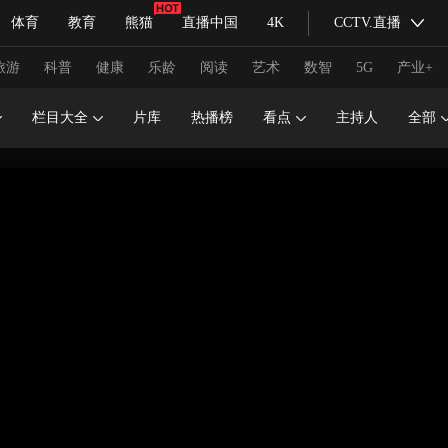
体育
教育
熊猫
直播中国
4K
CCTV.直播
式妙语
主持人
下载央视影音
热解读
天天学习
旅游
科普
健康
乐龄
阅读
艺术
数智
5G
产业+
栏目大全
片库
热播榜
看点
主持人
全部
纪录片网
国家大剧院
大型活动
科技
法治
文娱
人物
公益
图片
习式妙语
央视快评
央视网评
光华锐评
锋面
频道
VR/AR
4K专区
全景新闻
请入列
人生第一次
人生第二次
冬奥会
CBA
NBA
中超
国足
国际足球
网球
综
体育江湖
文化体育
冰雪道路
足球道路