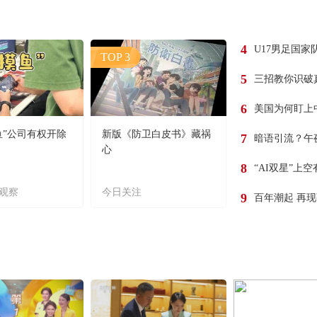
4
U17男足国家
TOP 3
5
三招教你识破
6
美国为何盯上
鱼”公司有权开除
新版《防卫白皮书》藏祸
7
暗语引流？午
心
8
“AI双星”上
观察
今日关注
9
百年潮起 再