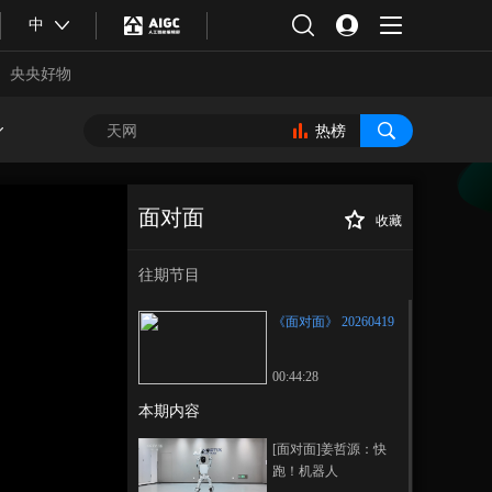
中
央央好物
热榜
面对面
收藏
《面对面》
正在播放
20260419
往期节目
《面对面》 20260419
00:44:28
本期内容
合体育
亚冬会
[面对面]姜哲源：快
跑！机器人