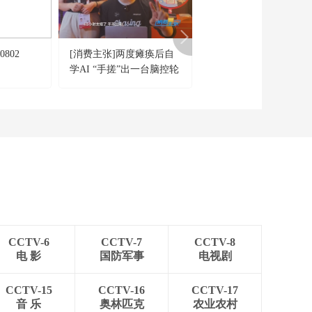
0802
[消费主张]两度瘫痪后自
[向前向前向前]《光荣
学AI “手搓”出一台脑控轮
赴》 演唱：王宁 孟丹 
椅
CCTV-6
CCTV-7
CCTV-8
电 影
国防军事
电视剧
CCTV-15
CCTV-16
CCTV-17
音 乐
奥林匹克
农业农村