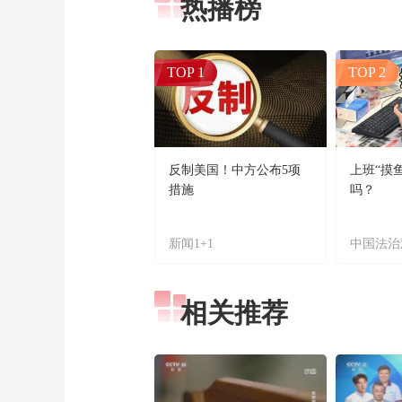
热播榜
TOP 1
TOP 2
反制美国！中方公布5项
上班“摸
措施
吗？
新闻1+1
中国法治
相关推荐