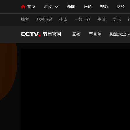
首页
时政
新闻
评论
视频
财经
人民领袖习近平
直播
海外频道
片库
iPanda
栏目大全
联播+
English
中国领导人
节目单
Монгол
听音
央视快评
微视频
习
地方
乡村振兴
生态
一带一路
央博
文化
直播
节目单
频道大全
总台春晚
网络春晚
共产党员网
秧纪录
新闻
国内
国际
评论
经济
军事
人民领袖习近平
联播+
热解读
天天学习
视频
小央视频
小央直播
直播中国
熊猫
现场
前线
比划
快看
蓝海中国
新兵
体育
直播
竞猜
2026年世界杯
2026年
VIP会员
CCTV奥林匹克频道
生活体育大会