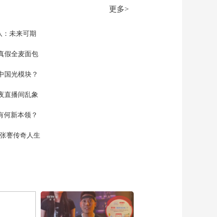
生财有道
更多>
队：未来可期
真假全麦面包
中国光模块？
夜直播间乱象
空有何新本领？
现张謇传奇人生