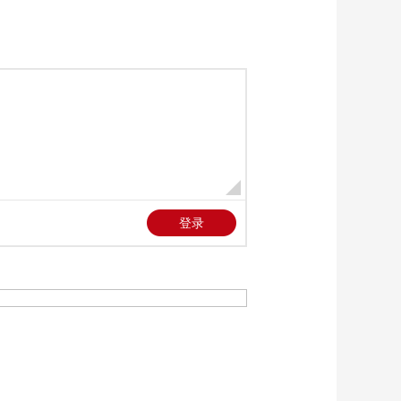
三招教你识破真假全
麦面包
健康之路
美国为何盯上中国光
模块？
今日亚洲
暗语引流？午夜直播
间乱象
法治在线
“AI双星”上空有何新
本领？
共同关注
百年潮起 再现张謇传
奇人生
文化十分
一醋一面 “酸”出亿万
财路