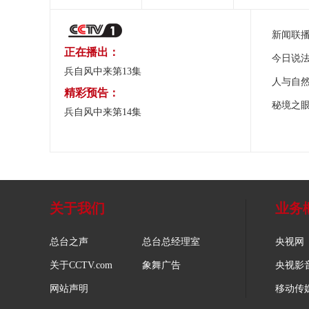
新闻联
正在播出：
今日说
兵自风中来第13集
人与自
精彩预告：
秘境之
兵自风中来第14集
关于我们
业务
总台之声
总台总经理室
央视网
关于CCTV.com
象舞广告
央视影
网站声明
移动传