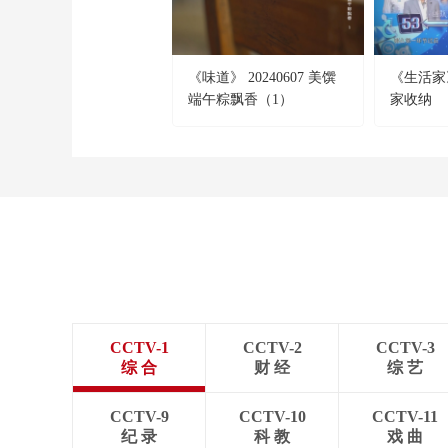
《味道》 20240607 美馔
《生活家》 
端午粽飘香（1）
家收纳
CCTV-1
CCTV-2
CCTV-3
综 合
财 经
综 艺
CCTV-9
CCTV-10
CCTV-11
纪 录
科 教
戏 曲