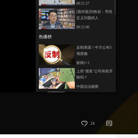
00:21:27
艺术
汽车
数智
5G
产业+
[面对面]刘铁岩：寻找
定义问题的人
时尚
天气
才艺
网展
央央好物
00:21:06
热播榜
反制美国！中方公布5
项措施
新闻1+1
上班“摸鱼”公司有权开
除吗？
中国法治观察
新版《防卫白皮书》
藏祸心
今日关注
U17男足国家队：未来
24
可期
足球之夜