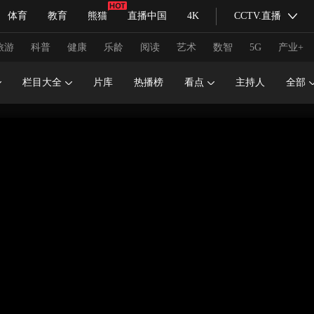
体育
教育
熊猫
直播中国
4K
CCTV.直播
式妙语
主持人
下载央视影音
热解读
天天学习
旅游
科普
健康
乐龄
阅读
艺术
数智
5G
产业+
栏目大全
片库
热播榜
看点
主持人
全部
纪录片网
国家大剧院
大型活动
科技
法治
文娱
人物
公益
图片
习式妙语
央视快评
央视网评
光华锐评
锋面
频道
VR/AR
4K专区
全景新闻
请入列
人生第一次
人生第二次
冬奥会
CBA
NBA
中超
国足
国际足球
网球
综
体育江湖
文化体育
冰雪道路
足球道路