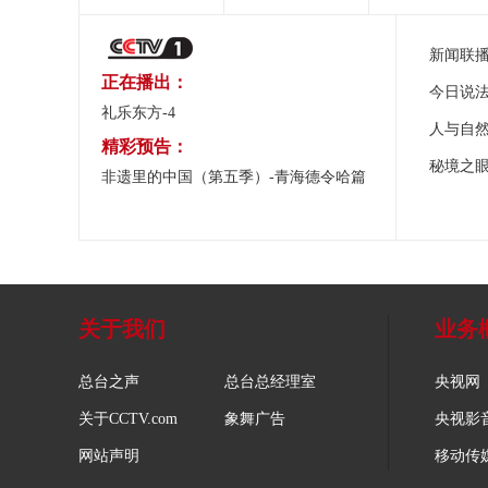
新闻联
正在播出：
今日说
礼乐东方-4
人与自
精彩预告：
秘境之
非遗里的中国（第五季）-青海德令哈篇
关于我们
业务
总台之声
总台总经理室
央视网
关于CCTV.com
象舞广告
央视影
网站声明
移动传