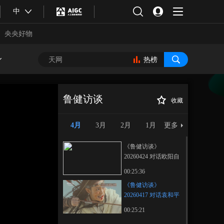
中
央央好物
热榜
鲁健访谈
收藏
《鲁健访谈》
正在播放
20260417 对话袁和平
4月
3月
2月
1月
更多
《鲁健访谈》
20260424 对话欧阳自
远
00:25:36
《鲁健访谈》
20260417 对话袁和平
合体育
亚冬会
00:25:21