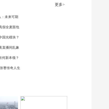
更多>
队：未来可期
真假全麦面包
中国光模块？
夜直播间乱象
空有何新本领？
现张謇传奇人生