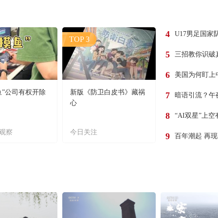
4
U17男足国家
TOP 3
5
三招教你识破
6
美国为何盯上
鱼”公司有权开除
新版《防卫白皮书》藏祸
7
暗语引流？午
心
8
“AI双星”上
观察
今日关注
9
百年潮起 再