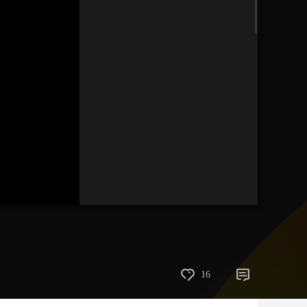
艺术
汽车
数智
5G
产业+
时尚
天气
才艺
网展
央央好物
16