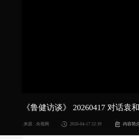
财经
教育
乡村振兴
生态环境
一带一路
大国智造
大国展会
大国保险
云顶对话
CCTV.节目官网
直播
节目单
栏目
片库
《鲁健访谈》 20260417 对话袁
来源 : 央视网
2026-04-17 22:39
内容简