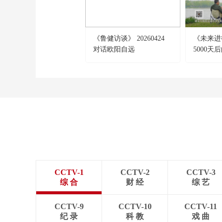
《鲁健访谈》 20260424
《未来进行
对话欧阳自远
5000天
CCTV-1
CCTV-2
CCTV-3
综 合
财 经
综 艺
CCTV-9
CCTV-10
CCTV-11
纪 录
科 教
戏 曲