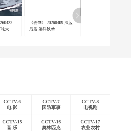
60423
《砺剑》 20260409 深蓝
[篮球公园]20260417 传
万吨大
后盾 远洋铁拳
自传承
CCTV-6
CCTV-7
CCTV-8
电 影
国防军事
电视剧
CCTV-15
CCTV-16
CCTV-17
音 乐
奥林匹克
农业农村