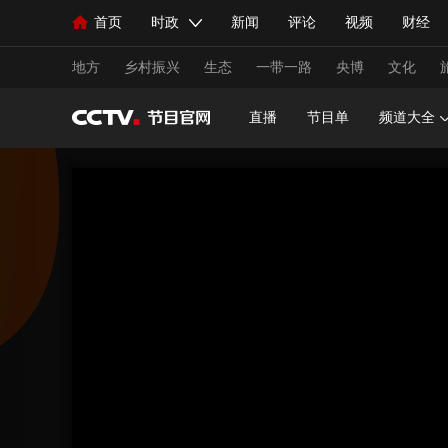
首页
时政
新闻
评论
视频
财经
人民领袖习近平
直播
海外频道
片库
iPanda
栏目大全
联播+
English
中国领导人
节目单
Монгол
听音
央视快评
微视频
习
地方
乡村振兴
生态
一带一路
央博
文化
直播
节目单
频道大全
总台春晚
网络春晚
共产党员网
秧纪录
新闻
国内
国际
评论
经济
军事
人民领袖习近平
联播+
热解读
天天学习
视频
小央视频
小央直播
直播中国
熊猫
现场
前线
比划
快看
蓝海中国
新兵
体育
直播
竞猜
2026年世界杯
2026年
VIP会员
CCTV奥林匹克频道
生活体育大会