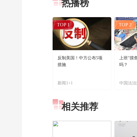
热播榜
TOP 1
TOP 2
反制美国！中方公布5项
上班“摸
措施
吗？
新闻1+1
中国法治
相关推荐