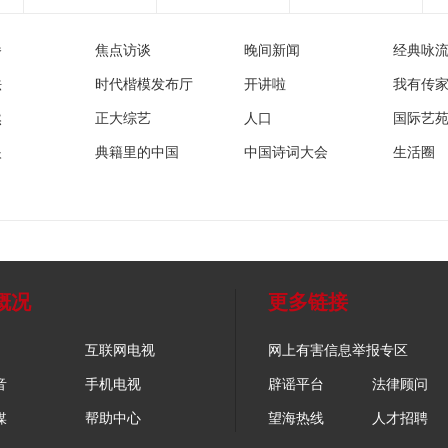
播
焦点访谈
晚间新闻
经典咏
法
时代楷模发布厅
开讲啦
我有传
然
正大综艺
人口
国际艺
眼
典籍里的中国
中国诗词大会
生活圈
概况
更多链接
互联网电视
网上有害信息举报专区
音
手机电视
辟谣平台
法律顾问
媒
帮助中心
望海热线
人才招聘