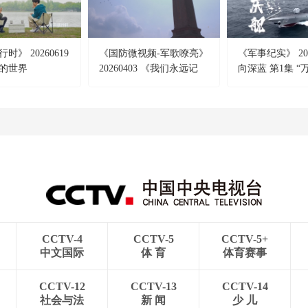
时》 20260619
《国防微视频-军歌嘹亮》
《军事纪实》 202
后的世界
20260403 《我们永远记
向深蓝 第1集 “
得》
驱”双龙入海
CCTV-4
CCTV-5
CCTV-5+
中文国际
体 育
体育赛事
CCTV-12
CCTV-13
CCTV-14
社会与法
新 闻
少 儿